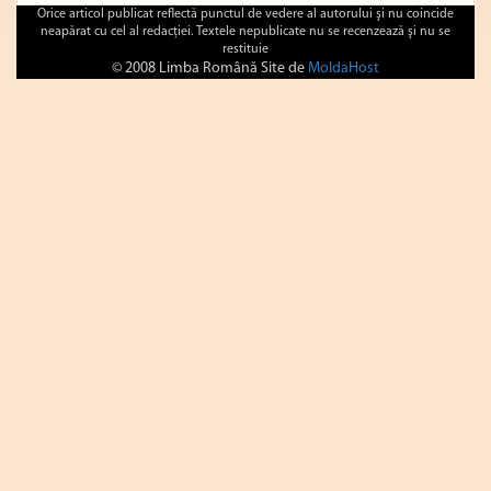
Orice articol publicat reflectă punctul de vedere al autorului şi nu coincide
neapărat cu cel al redacţiei. Textele nepublicate nu se recenzează şi nu se
restituie
© 2008 Limba Română Site de
MoldaHost