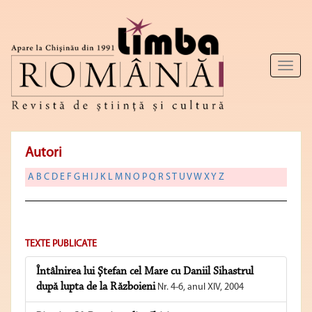
Toggl
naviga
Autori
A
B
C
D
E
F
G
H
I
J
K
L
M
N
O
P
Q
R
S
T
U
V
W
X
Y
Z
TEXTE PUBLICATE
Întâlnirea lui Ştefan cel Mare cu Daniil Sihastrul
după lupta de la Războieni
Nr. 4-6, anul XIV, 2004