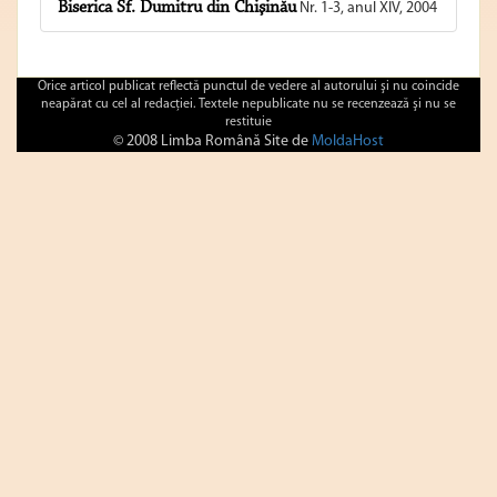
Biserica Sf. Dumitru din Chişinău
Nr. 1-3, anul XIV, 2004
Orice articol publicat reflectă punctul de vedere al autorului şi nu coincide
neapărat cu cel al redacţiei. Textele nepublicate nu se recenzează şi nu se
restituie
© 2008 Limba Română Site de
MoldaHost