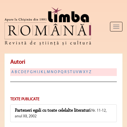
Toggl
naviga
Autori
A
B
C
D
E
F
G
H
I
J
K
L
M
N
O
P
Q
R
S
T
U
V
W
X
Y
Z
TEXTE PUBLICATE
Parteneri egali cu toate celelalte literaturi
Nr. 11-12,
anul XII, 2002