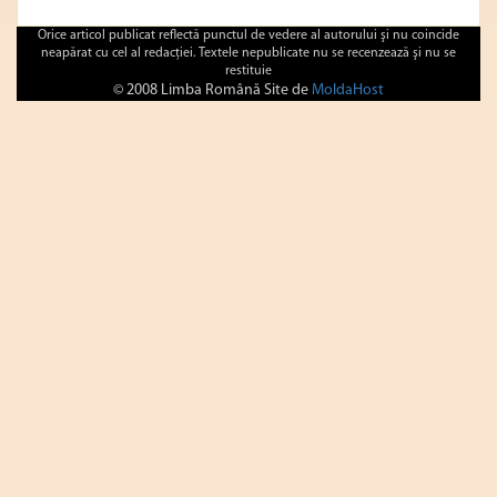
Orice articol publicat reflectă punctul de vedere al autorului şi nu coincide
neapărat cu cel al redacţiei. Textele nepublicate nu se recenzează şi nu se
restituie
© 2008 Limba Română Site de
MoldaHost