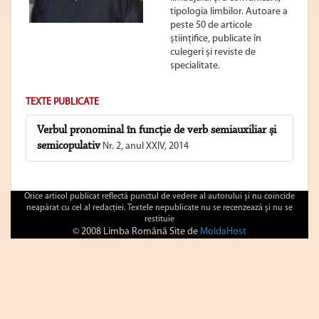
tipologia limbilor. Autoare a
peste 50 de articole
științifice, publicate în
culegeri și reviste de
specialitate.
TEXTE PUBLICATE
Verbul pronominal în funcţie de verb semiauxiliar și
semicopulativ
Nr. 2, anul XXIV, 2014
Orice articol publicat reflectă punctul de vedere al autorului şi nu coincide
neapărat cu cel al redacţiei. Textele nepublicate nu se recenzează şi nu se
restituie
© 2008 Limba Română Site de
MoldaHost