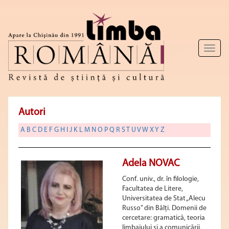
Toggl
naviga
Autori
A
B
C
D
E
F
G
H
I
J
K
L
M
N
O
P
Q
R
S
T
U
V
W
X
Y
Z
Adela NOVAC
Conf. univ., dr. în filologie,
Facultatea de Litere,
Universitatea de Stat „Alecu
Russo” din Bălţi. Domenii de
cercetare: gramatică, teoria
limbajului și a comunicării,