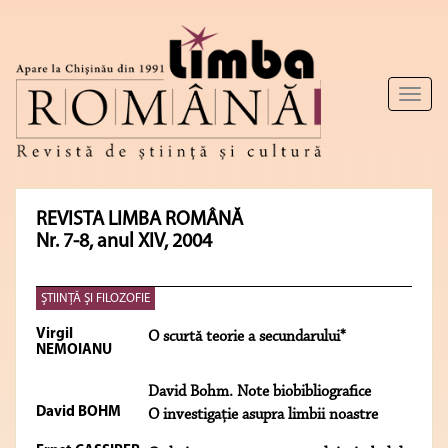
Toggl
naviga
REVISTA LIMBA ROMÂNĂ
Nr. 7-8, anul XIV, 2004
ŞTIINŢĂ ŞI FILOZOFIE
Virgil
O scurtă teorie a secundarului*
NEMOIANU
David Bohm. Note biobibliografice
David BOHM
O investigaţie asupra limbii noastre