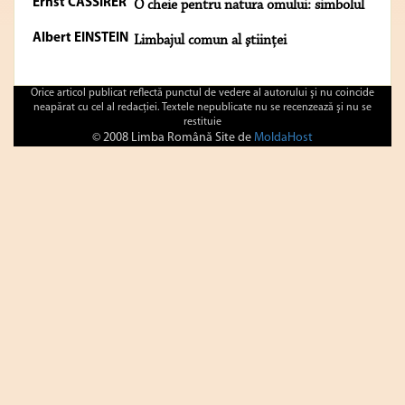
Ernst CASSIRER
O cheie pentru natura omului: simbolul
Albert EINSTEIN
Limbajul comun al ştiinţei
Orice articol publicat reflectă punctul de vedere al autorului şi nu coincide
neapărat cu cel al redacţiei. Textele nepublicate nu se recenzează şi nu se
restituie
© 2008 Limba Română Site de
MoldaHost