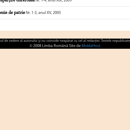
spărţire dureroasă
Nr. 1-4, anul XIX, 2009
ezie de patrie
Nr. 1-3, anul XV, 2005
ctul de vedere al autorului şi nu coincide neapărat cu cel al redacţiei. Textele nepublicate
© 2008 Limba Română Site de
MoldaHost