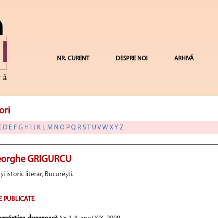
NR. CURENT
DESPRE NOI
ARHIVĂ
ori
C
D
E
F
G
H
I
J
K
L
M
N
O
P
Q
R
S
T
U
V
W
X
Y
Z
orghe GRIGURCU
 şi istoric literar, Bucureşti.
E PUBLICATE