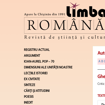
REGISTRU ACTUAL
Aut
ARGUMENT
A
B
IOAN-AUREL POP – 70
DIMENSIUNI ALE UNITĂŢII NOASTRE
LECŢIILE ISTORIEI
Ghe
EX CIVITATE
Critic
SINTEZE
CĂRŢI ŞI ATITUDINI
TEXT
POESIS
INEDIT