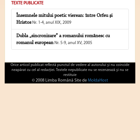
TEXTE PUBLICATE
Însemnele mitului poetic vierean: între Orfeu şi
Hristos
Nr. 1-4, anul XIX, 2009
Dubla „sincronizare” a romanului românesc cu
romanul european
Nr. 5-9, anul XV, 2005
Orice articol publicat reflectă punctul de vedere al autorului şi nu coincide
neapărat cu cel al redacţiei. Textele nepublicate nu se recenzează şi nu se
restituie
© 2008 Limba Română Site de
MoldaHost