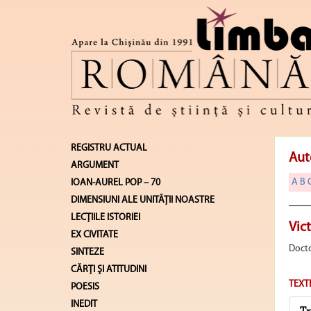
REGISTRU ACTUAL
Aut
ARGUMENT
A
B
IOAN-AUREL POP – 70
DIMENSIUNI ALE UNITĂŢII NOASTRE
LECŢIILE ISTORIEI
Vic
EX CIVITATE
Doctor
SINTEZE
CĂRŢI ŞI ATITUDINI
TEXT
POESIS
INEDIT