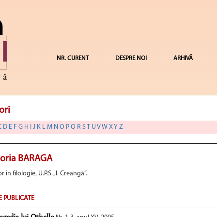
NR. CURENT
DESPRE NOI
ARHIVĂ
ori
C
D
E
F
G
H
I
J
K
L
M
N
O
P
Q
R
S
T
U
V
W
X
Y
Z
toria BARAGA
 în filologie, U.P.S. „I. Creangă”.
E PUBLICATE