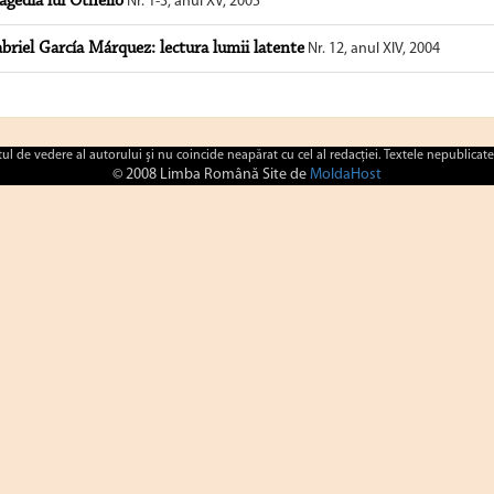
agedia lui Othello
Nr. 1-3, anul XV, 2005
briel García Márquez: lectura lumii latente
Nr. 12, anul XIV, 2004
ctul de vedere al autorului şi nu coincide neapărat cu cel al redacţiei. Textele nepublicate
© 2008 Limba Română Site de
MoldaHost