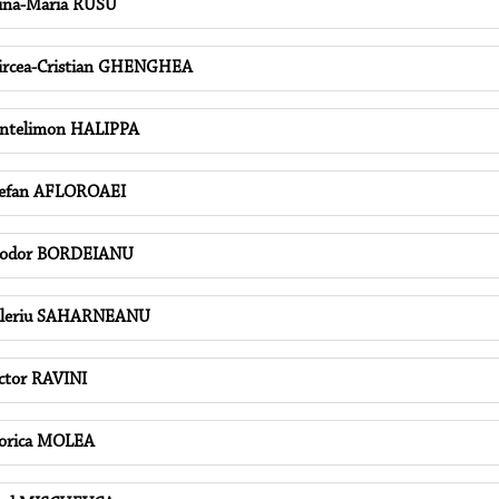
na-Maria RUSU
rcea-Cristian GHENGHEA
ntelimon HALIPPA
efan AFLOROAEI
eodor BORDEIANU
aleriu SAHARNEANU
ctor RAVINI
orica MOLEA