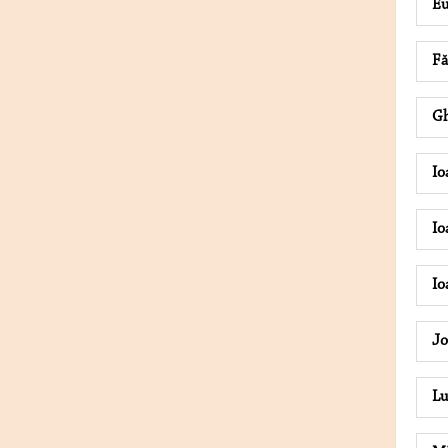
E
F
Gh
Io
I
Io
J
Lu