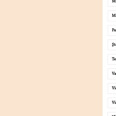
Mi
Mi
Pa
Şt
T
V
Vi
Vi