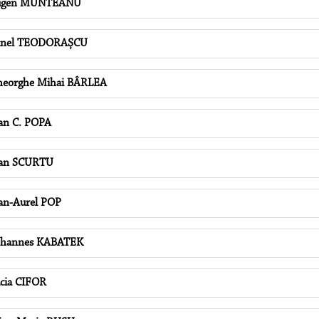
ugen MUNTEANU
ănel TEODORAȘCU
eorghe Mihai BÂRLEA
an C. POPA
oan SCURTU
an-Aurel POP
ohannes KABATEK
cia CIFOR