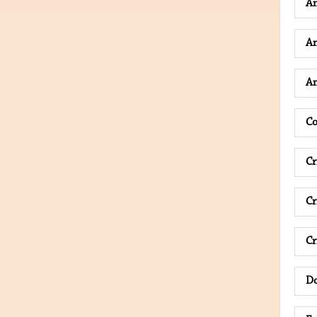
A
A
An
Co
Cr
Cr
Cr
D