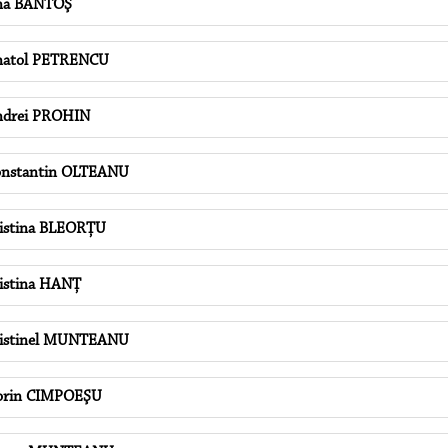
na BANTOŞ
natol PETRENCU
drei PROHIN
nstantin OLTEANU
istina BLEORȚU
istina HANȚ
istinel MUNTEANU
orin CIMPOEŞU