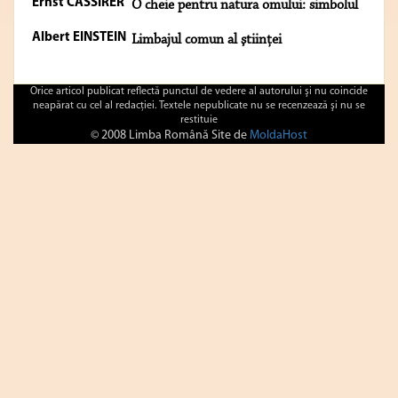
Ernst CASSIRER
O cheie pentru natura omului: simbolul
Albert EINSTEIN
Limbajul comun al ştiinţei
Orice articol publicat reflectă punctul de vedere al autorului şi nu coincide
neapărat cu cel al redacţiei. Textele nepublicate nu se recenzează şi nu se
restituie
© 2008 Limba Română Site de
MoldaHost