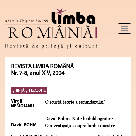
Toggl
naviga
REVISTA LIMBA ROMÂNĂ
Nr. 7-8, anul XIV, 2004
ŞTIINŢĂ ŞI FILOZOFIE
Virgil
O scurtă teorie a secundarului*
NEMOIANU
David Bohm. Note biobibliografice
David BOHM
O investigaţie asupra limbii noastre