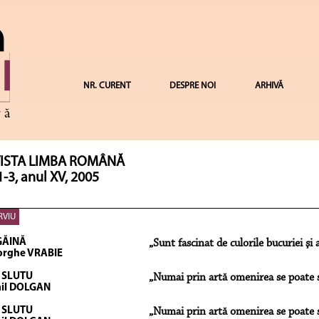
NR. CURENT
DESPRE NOI
ARHIVĂ
ISTA LIMBA ROMÂNĂ
1-3, anul XV, 2005
RVIU
GĂINĂ
„Sunt fascinat de culorile bucuriei şi 
rghe VRABIE
 SLUTU
„Numai prin artă omenirea se poate sa
il DOLGAN
 SLUTU
„Numai prin artă omenirea se poate sa