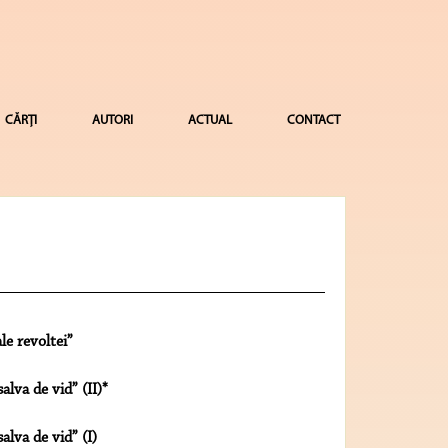
CĂRȚI
AUTORI
ACTUAL
CONTACT
ale revoltei”
lva de vid” (II)*
lva de vid” (I)