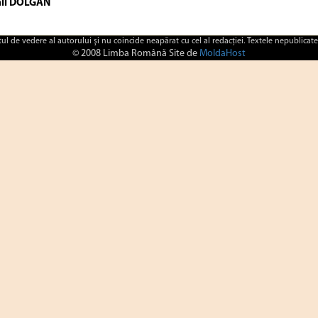
il DOLGAN
ctul de vedere al autorului şi nu coincide neapărat cu cel al redacţiei. Textele nepublicate
© 2008 Limba Română Site de
MoldaHost