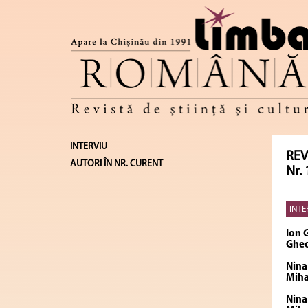
INTERVIU
REV
AUTORI ÎN NR. CURENT
Nr. 
INTE
Ion 
Gheo
Nina
Miha
Nina