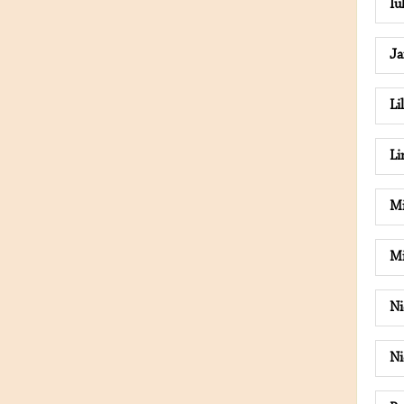
Iu
Ja
Li
L
Mi
Mi
Ni
Ni