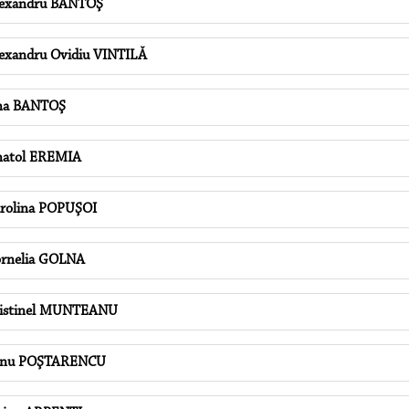
exandru BANTOŞ
exandru Ovidiu VINTILĂ
na BANTOŞ
atol EREMIA
rolina POPUŞOI
rnelia GOLNA
istinel MUNTEANU
inu POŞTARENCU