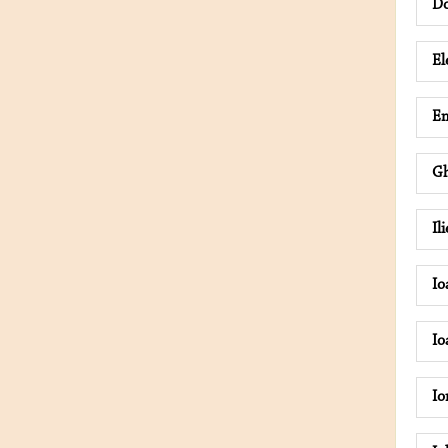
Do
El
Em
G
Il
Io
Io
I