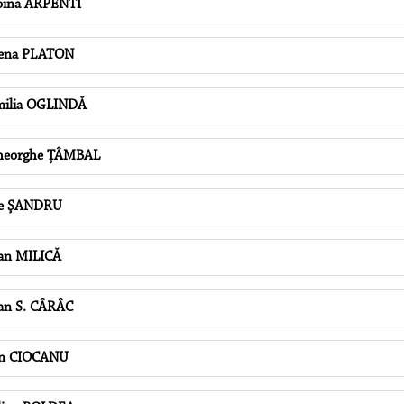
ina ARPENTI
ena PLATON
ilia OGLINDĂ
heorghe ŢÂMBAL
ie ŞANDRU
an MILICĂ
an S. CÂRÂC
on CIOCANU