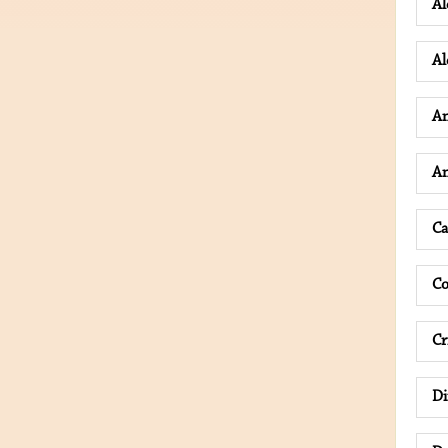
Al
Al
A
An
Ca
Co
Cr
D