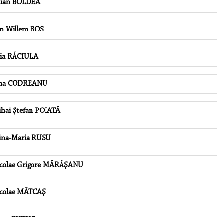
lian BOLDEA
n Willem BOS
lia RĂCIULA
ina CODREANU
hai Ştefan POIATĂ
na-Maria RUSU
colae Grigore MĂRĂŞANU
colae MĂTCAŞ