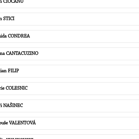
on CIOCANU
n STICI
aida CONDREA
ina CANTACUZINO
lian FILIP
rie COLESNIC
ři NAŠINEC
buše VALENTOVÁ