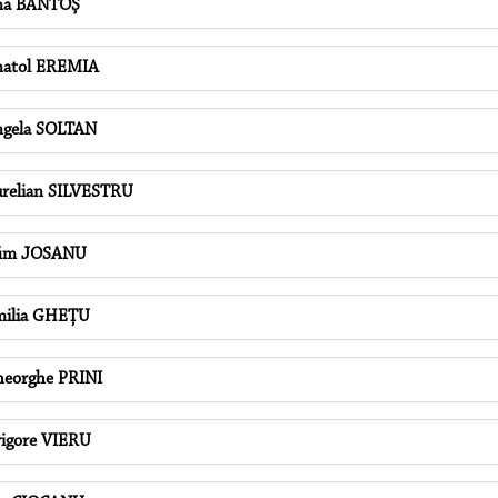
na BANTOŞ
atol EREMIA
gela SOLTAN
relian SILVESTRU
fim JOSANU
ilia GHEŢU
eorghe PRINI
igore VIERU