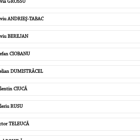
lvia GROSSU
lviu ANDRIEŞ-TABAC
lviu BEREJAN
efan CIOBANU
elian DUMISTRĂCEL
lentin CIUCĂ
leriu RUSU
ctor TELEUCĂ