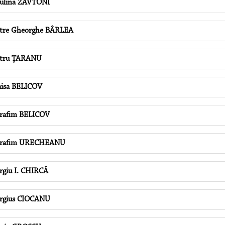
ulina ZAVTONI
tre Gheorghe BÂRLEA
tru ŢARANU
isa BELICOV
rafim BELICOV
erafim URECHEANU
rgiu I. CHIRCĂ
rgius CIOCANU