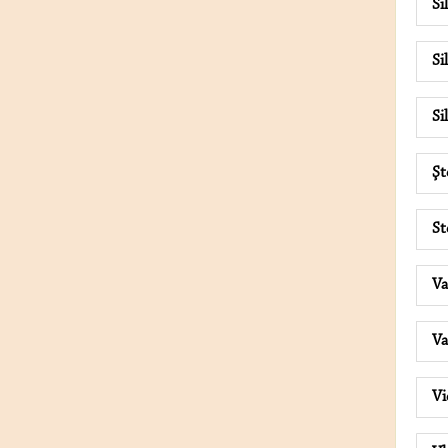
Si
Si
Si
Şt
St
Va
Va
Vi