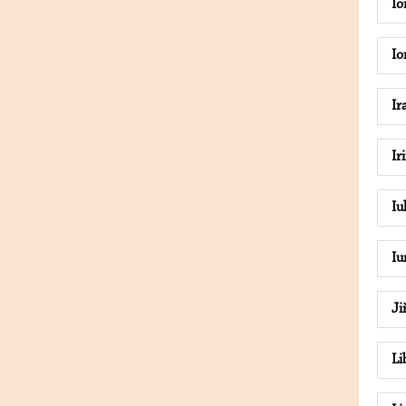
I
Io
Ir
Ir
Iu
Iu
Ji
Li