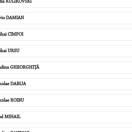
dia KULIKOVSKI
viu DAMIAN
hai CIMPOI
hai URSU
adina GHEORGHIŢĂ
colae DABIJA
colae ROIBU
ul MIHAIL