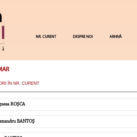
NR. CURENT
DESPRE NOI
ARHIVĂ
MAR
RI ÎN NR. CURENT
nesa ROŞCA
exandru BANTOŞ