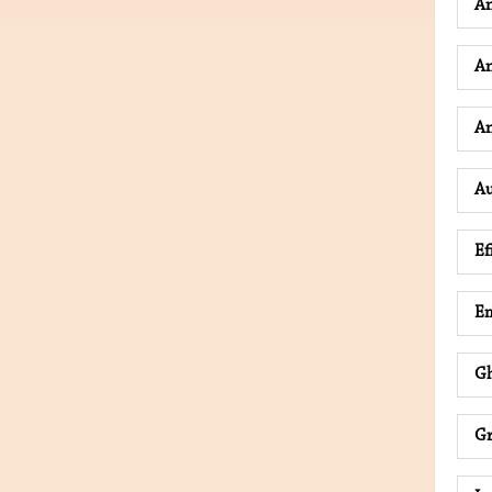
A
An
An
Au
E
Em
Gh
Gr