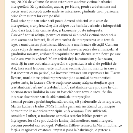
rug, 20.000 de volume ale unor autori care au căzut victime barbariei
interpretării. Să-l parafrazăm, aşadar, pe Heine, pentru a determina mai
precis acest concept: acolo unde se măcelăresc gândurile unor persoane,
orice abuz asupra lor este posibil.
Dacă orice spui sau orice scrii poate deveni obiectul unui abuz de
interpretare, s-ar părea că eşti la adăpost de teribila barbarie a interpretării
doar dacă taci, însă, cum se ştie, şi tăcerea se poate interpreta.
Care-ar fi totuşi soluţia, pentru ca nimeni să nu cadă victimă inocentă a
unei asemenea barbarii, fie că este vorba de interpretarea unui text de
lege, a unui discurs ştiinţific sau filozofic, a unei banale discuţii? Cum am
putea scăpa de ameninţarea că oricând cineva ar putea deveni măcelar al
gândurilor noastre, atribuind propriului nostru discurs semnificaţii pe care
nu le-am avut în vedere? M-am referit deja la comunism şi la nazism,
societăţi în care barbaria interpretării s-a practicat la nivel de politică de
stat, însă acest fenomen este mult mai vechi şi, din momentul în care a
fost receptat ca un pericol, s-a încercat limitarea sau suprimarea lui. Flacius
Ilyricus, unul dintre primii reprezentanţi de seamă ai hermeneuticii
protestante, în lucrarea
Clavis scripturae sacrae
, atrăgea atenţia asupra
6
„răstălmăcirii barbare” a textului biblic
,
răstălmăcire care provine fie din
necunoaşterea limbilor în care au fost elaborate textele sacre, fie din
interese doctrinare sau de altă natură ale interpreţilor.
Tocmai pentru a preîntâmpina atât erorile, cât şi abuzurile de interpretare,
Martin Luther a tradus
Biblia
în limba germană, instituind ca principiu
hermenutic lipsa oricărui principiu:
sola scriptura
. Este suficientă,
considera Luther, o traducere corectă a textelor biblice pentru ca
înţelegerea lor să se producă de la sine, fără medierea unui interpret,
precum preotul sau teologul. Wilhelm Dilthey remarca la Martin Luther „o
forţă a imaginaţiei creatoare, împinsă până la halucinaţie, o putere a