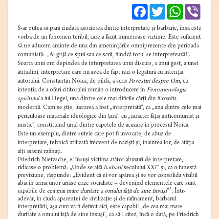
Facebook
Twitter
WhatsApp
Viber
S-ar putea să pară ciudată asocierea dintre interpretare şi barbarie, însă este
vorba de un fenomen teribil, care a făcut numeroase victime. Este suficient
să ne aducem aminte de una din ameninţările omniprezente din perioada
comunistă: „Ai grijă ce spui sau ce scrii, fiindcă totul se interpretează!”.
Soarta unui om depindea de interpretarea unui discurs, a unui gest, a unei
atitudini, interpretare care nu avea de fapt nici o legătură cu intenţia
autorului. Constantin Noica, de pildă, a scris
Povestiri despre Om
, cu
intenţia de a oferi cititorului român o introducere în
Fenomenologia
spiritului
a lui Hegel, una dintre cele mai dificile cărţi din filozofia
modernă. Cum se ştie, lucrarea a fost „interpretată”, ca „una dintre cele mai
periculoase materiale ideologice din ţară”, cu „caracter făţiş anticomunist şi
mistic”, constituind unul dintre capetele de acuzare în procesul Noica.
Este un exemplu, dintre sutele care pot fi invocate, de abuz de
interpretare, tehnică utilizată frecvent de nazişti şi, înaintea lor, de atâţia
alţi asasini rafinaţi.
Friedrich Nietzsche, el însuşi victima atâtor abuzuri de interpretare,
ridicase o problemă: „Unde se află
barbarii
secolului XX?” şi, ca o funestă
previziune, răspunde: „Evident că ei vor apărea şi se vor consolida vizibil
abia în urma unor uriaşe crize socialiste – devenind elementele care sunt
2
capabile de
cea mai mare duritate a omului faţă de sine însuşi
”
. Într-
adevăr, în ciuda aparenţei de civilizaţie şi de rafinament, barbarul
interpretării, aşa cum va fi definit aici, este capabil „de cea mai mare
duritate a omului faţă de sine însuşi”, ca să-l citez, încă o dată, pe Friedrich