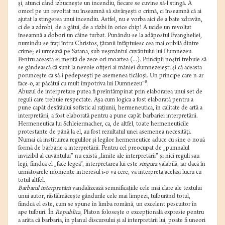
şi, atunci când izbucneşte un incendiu, fiecare se cuvine să-l stingă. A
omorî pe un revoltat nu înseamnă să săvârşeşti o crimă, ci înseamnă că ai
ajutat la stingerea unui incendiu. Astfel, nu e vorba aici de a bate zdravăn,
ci de a zdrobi, de a gâtui, de a răzbi în orice chip! A ucide un revoltat
înseamnă a doborî un câine turbat. Punându-se la adăpostul Evangheliei,
numindu-se fraţi întru Christos, ţăranii înfăptuiesc cea mai oribilă dintre
crime; ei urmează pe Satana, sub veşmântul cuvântului lui Dumnezeu.
Pentru aceasta ei merită de zece ori moartea (...). Principii noştri trebuie să
se gândească că sunt la nevoie ofiţeri ai mâniei dumnezeieşti şi că aceasta
porunceşte ca să-i pedepseşti pe asemenea ticăloşi. Un principe care n-ar
8
face-o, ar păcătui cu mult împotriva lui Dumnezeu”
.
Abuzul de interpretare putea fi preîntâmpinat prin elaborarea unui set de
reguli care trebuie respectate. Aşa cum logica a fost elaborată pentru a
pune capăt desfrâului sofistic al raţiunii, hermeneutica, în calitate de artă a
interpretării, a fost elaborată pentru a pune capăt barbariei interpretării.
Hermeneutica lui Schleiermacher, ca, de altfel, toate hermeneuticile
protestante de până la el, au fost rezultatul unei asemenea necesităţi.
Numai că instituirea regulilor şi legilor hermeneutice aduce cu sine o nouă
formă de barbarie a interpretării. Pentru cel preocupat de „pumnalul
invizibil al cuvântului” nu există „limite ale interpretării” şi nici reguli sau
legi, fiindcă el „face legea”, interpretarea lui este
singura
valabilă, iar dacă în
următoarele momente intreresul i-o va cere, va interpreta acelaşi lucru cu
totul altfel.
Barbarul interpretării
vandalizează semnificaţiile cele mai clare ale textului
unui autor, răstălmăceşte gândurile cele mai limpezi, tulburând totul,
fiindcă el este, cum se spune în limba română, un excelent pescuitor în
ape tulburi. În
Republica
, Platon foloseşte o excepţională expresie pentru
a arăta că barbaria, în planul discursului şi al interpretării lui, poate fi uneori