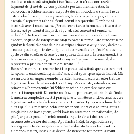
publicat-o niciodată, simţindu-i fragilitatea. Atât cât se conturează în
fragmentele şi notele de curs publicate postum, hermeneutica, în
concepţia lui Schleiermacher, nu poate deveni niciodată o ştiinţă. Fie că
este vorba de interpretarea gramaticală, fie de cea psihologică, elementul
esenţial îl reprezintă talentul, flerul, geniul interpretului. El trebuie să
intuiască sensul unui discurs. „Fericita exercitare a hermeneuticii ca artă se
întemeiază pe talentul lingvistic şi pe talentul cunoaşterii omului ca
12
individ”
. În lipsa talentului, ca înzestrare naturală, în cele două forme
evocate, regulile de interpretare nu-ţi folosesc la nimic. Este suficient să ne
gândim la faptul că oricât de bine ar stăpâni cineva o
ars poetica
, dacă nu s-
a născut poet nu poate deveni poet, ci doar versificator, „înşirând cuvinte
goale ce din coadă au să sune”, cum spunea Eminescu. În hermeneutică, la
fel ca în oricare artă, „regulile sunt ca nişte cârje pentru un invalid, dar
13
reprezintă o piedică pentru un om sănătos”
.
Barbarul interpretării recurge însă la o presupusă ştiinţă spre a da barbariei
lui aparenţa unui rezultat „ştiinţific” sau, altfel spus, aparenţa civilizaţiei. Mă
rezum aici la un singur exemplu, de altfel, binecunoscut: un autor trebuie
înţeles mai bine decât s-a înţeles el însuşi. Acesta este, într-adevăr, un
principiu al hermeneuticii lui Schleiermacher, de care face mare caz
barbarul interpretării. El comite un abuz, nu prin exces, ci prin lipsă, fiindcă
formularea completă a acestui principiu este următoarea: „Discursul trebuie
înţeles mai întâi la fel de bine cum a făcut-o autorul şi apoi mai bine decât
14
el însuşi”
. Ca romantic, Schleiermacher considera că o anumită latură a
creaţiei ţine de inconştient, astfel încât un cercetător, un psihanalist, de
pildă, ar putea pune în lumină anumite aspecte ale actului creator
necunoscute creatorului însuşi. Apoi limba însăşi, în organicitatea ei,
transfigurează toate creaţiile care au fost elaborate în acea limbă într-o
asemenea măsură, încât ele ar deveni de nerecunoscut pentru autorul