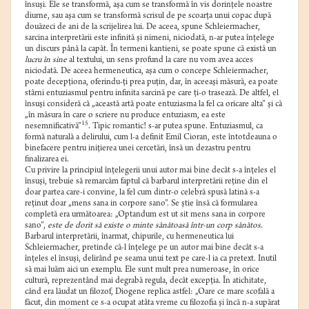
însuşi. Ele se transformă, aşa cum se transformă în vis dorinţele noastre
diurne, sau aşa cum se transformă scrisul de pe scoarţa unui copac după
douăzeci de ani de la scrijelirea lui. De aceea, spune Schleiermacher,
sarcina interpretării este infinită şi nimeni, niciodată, n-ar putea înţelege
un discurs până la capăt. În termeni kantieni, se poate spune că există un
lucru în sine
al textului, un sens profund la care nu vom avea acces
niciodată. De aceea hermeneutica, aşa cum o concepe Schleiermacher,
poate decepţiona, oferindu-ţi prea puţin, dar, în aceeaşi măsură, ea poate
stârni entuziasmul pentru infinita sarcină pe care ţi-o trasează. De altfel, el
însuşi consideră că „această artă poate entuziasma la fel ca oricare alta” şi că
„în măsura în care o scriere nu produce entuziasm, ea este
15
nesemnificativă”
. Tipic romantic! s-ar putea spune. Entuziasmul, ca
formă naturală a delirului, cum l-a definit Emil Cioran, este întotdeauna o
binefacere pentru iniţierea unei cercetări, însă un dezastru pentru
finalizarea ei.
Cu privire la principiul înţelegerii unui autor mai bine decât s-a înţeles el
însuşi, trebuie să remarcăm faptul că barbarul interpretării reţine din el
doar partea care-i convine, la fel cum dintr-o celebră spusă latină s-a
reţinut doar „mens sana in corpore sano”. Se ştie însă că formularea
completă era următoarea: „Optandum est ut sit mens sana in corpore
sano”,
este de dorit să existe o minte sănătoasă într-un corp sănătos
.
Barbarul interpretării, înarmat, chipurile, cu hermeneutica lui
Schleiermacher, pretinde că-l înţelege pe un autor mai bine decât s-a
înţeles el însuşi, delirând pe seama unui text pe care-l ia ca pretext. Inutil
să mai luăm aici un exemplu. Ele sunt mult prea numeroase, în orice
cultură, reprezentând mai degrabă regula, decât excepţia. În atichitate,
când era lăudat un filozof, Diogene replica astfel: „Oare ce mare scofală a
făcut, din moment ce s-a ocupat atâta vreme cu filozofia şi încă n-a supărat