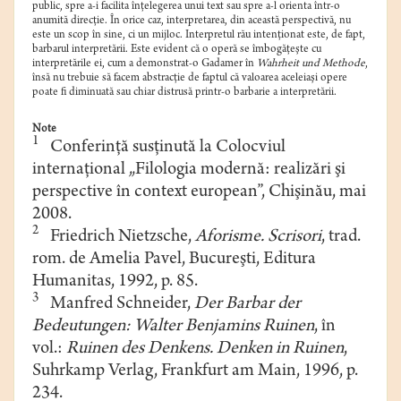
public, spre a-i facilita înţelegerea unui text sau spre a-l orienta într-o
anumită direcţie. În orice caz, interpretarea, din această perspectivă, nu
este un scop în sine, ci un mijloc. Interpretul rău intenţionat este, de fapt,
barbarul interpretării. Este evident că o operă se îmbogăţeşte cu
interpretările ei, cum a demonstrat-o Gadamer în
Wahrheit und Methode
,
însă nu trebuie să facem abstracţie de faptul că valoarea aceleiaşi opere
poate fi diminuată sau chiar distrusă printr-o barbarie a interpretării.
Note
1
Conferinţă susţinută la Colocviul
internaţional „Filologia modernă: realizări şi
perspective în context european”, Chişinău, mai
2008.
2
Friedrich Nietzsche,
Aforisme. Scrisori
, trad.
rom. de Amelia Pavel, Bucureşti, Editura
Humanitas, 1992, p. 85.
3
Manfred Schneider,
Der Barbar der
Bedeutungen: Walter Benjamins Ruinen
, în
vol.:
Ruinen des Denkens. Denken in Ruinen
,
Suhrkamp Verlag, Frankfurt am Main, 1996, p.
234.