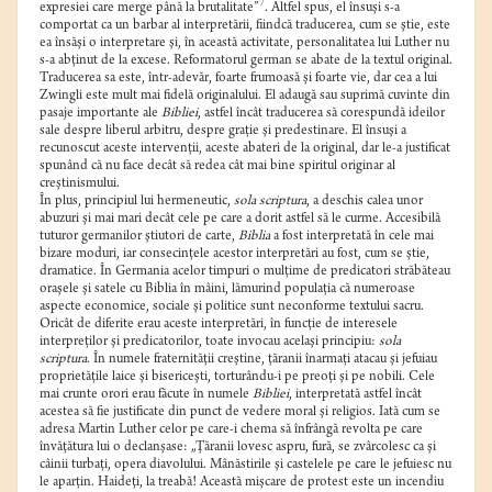
7
expresiei care merge până la brutalitate”
. Altfel spus, el însuşi s-a
comportat ca un barbar al interpretării, fiindcă traducerea, cum se ştie, este
ea însăşi o interpretare şi, în această activitate, personalitatea lui Luther nu
s-a abţinut de la excese. Reformatorul german se abate de la textul original.
Traducerea sa este, într-adevăr, foarte frumoasă şi foarte vie, dar cea a lui
Zwingli este mult mai fidelă originalului. El adaugă sau suprimă cuvinte din
pasaje importante ale
Bibliei
, astfel încât traducerea să corespundă ideilor
sale despre liberul arbitru, despre graţie şi predestinare. El însuşi a
recunoscut aceste intervenţii, aceste abateri de la original, dar le-a justificat
spunând că nu face decât să redea cât mai bine spiritul originar al
creştinismului.
În plus, principiul lui hermeneutic,
sola scriptura
, a deschis calea unor
abuzuri şi mai mari decât cele pe care a dorit astfel să le curme. Accesibilă
tuturor germanilor ştiutori de carte,
Biblia
a fost interpretată în cele mai
bizare moduri, iar consecinţele acestor interpretări au fost, cum se ştie,
dramatice. În Germania acelor timpuri o mulţime de predicatori străbăteau
oraşele şi satele cu Biblia în mâini, lămurind populaţia că numeroase
aspecte economice, sociale şi politice sunt neconforme textului sacru.
Oricât de diferite erau aceste interpretări, în funcţie de interesele
interpreţilor şi predicatorilor, toate invocau acelaşi principiu:
sola
scriptura
. În numele fraternităţii creştine, ţăranii înarmaţi atacau şi jefuiau
proprietăţile laice şi bisericeşti, torturându-i pe preoţi şi pe nobili. Cele
mai crunte orori erau făcute în numele
Bibliei
, interpretată astfel încât
acestea să fie justificate din punct de vedere moral şi religios. Iată cum se
adresa Martin Luther celor pe care-i chema să înfrângă revolta pe care
învăţătura lui o declanşase: „Ţăranii lovesc aspru, fură, se zvârcolesc ca şi
câinii turbaţi, opera diavolului. Mânăstirile şi castelele pe care le jefuiesc nu
le aparţin. Haideţi, la treabă! Această mişcare de protest este un incendiu