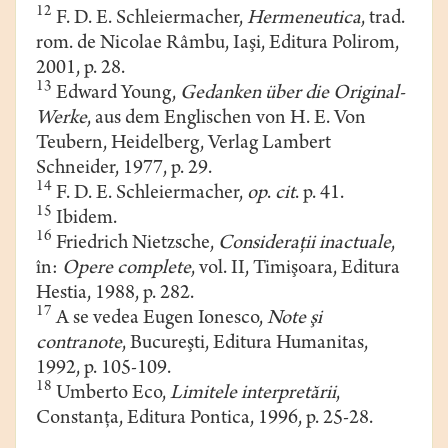
12
F. D. E. Schleiermacher,
Hermeneutica
, trad.
rom. de Nicolae Râmbu, Iaşi, Editura Polirom,
2001, p. 28.
13
Edward Young,
Gedanken über die Original-
Werke
, aus dem Englischen von H. E. Von
Teubern, Heidelberg, Verlag Lambert
Schneider, 1977, p. 29.
14
F. D. E. Schleiermacher,
op
.
cit
. p. 41.
15
Ibidem.
16
Friedrich Nietzsche,
Consideraţii inactuale
,
în:
Opere complete
, vol. II, Timişoara, Editura
Hestia, 1988, p. 282.
17
A se vedea Eugen Ionesco,
Note şi
contranote
, Bucureşti, Editura Humanitas,
1992, p. 105-109.
18
Umberto Eco,
Limitele interpretării
,
Constanţa, Editura Pontica, 1996, p. 25-28.