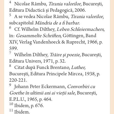
4
Nicolae Râmbu,
Tirania valorilor
, Bucureşti,
Editura Didactică şi Pedagogică, 2006.
5
A se vedea Nicolae Râmbu,
Tirania valorilor
,
subcapitolul
Mândria de a fi barbar
.
6
Cf. Wilhelm Dilthey,
Leben Schleiermachers
,
în:
Gesammelte Schriften
, Göttingen, Band
XIV, Verlag Vandenhoeck & Ruprecht, 1966, p.
599.
7
Wilhelm Dilthey,
Trăire şi poezie
, Bucureşti,
Editura Univers, 1971, p. 32.
8
Citat după Funck Brentano,
Luther,
Bucureşti, Editura Principele Mircea, 1938, p.
220-221.
9
Johann Peter Eckermann,
Convorbiri cu
Goethe în ultimii ani ai vieţii sale
, Bucureşti,
E.P.L.U., 1965, p. 464.
10
Ibidem, p. 676.
11
Ibidem.