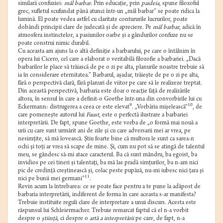
similară confuziei:
mâl barbar
. Prin educaţie, prin
paideia
, spune filozoful
grec, sufletul scufundat până atunci într-un „mâl barbar” se poate ridica la
lumină. El poate vedea astfel cu claritate contururile lucrurilor, poate
dobândi principii clare de judecată şi de apreciere. Pe
mâl barbar
, adică în
atmosfera instinctelor, a pasiunilor oarbe şi a gândurilor confuze nu se
poate construi nimic durabil.
Cu aceasta am ajuns la o altă definiţie a barbarului, pe care o întâlnim în
opera lui Cicero, cel care a elaborat o veritabilă filozofie a barbariei. „Dacă
barbarilor le place să trăiască de pe o zi pe alta, planurile noastre trebuie să
ia în considerare eternitatea.” Barbarul, aşadar, trăieşte de pe o zi pe alta,
fără o perspectivă clară, fără planuri de viitor pe care să le realizeze treptat.
Din această perspectivă, barbaria este doar o reacţie faţă de realizările
altora, în sensul în care a definit-o Goethe într-una din convorbirile lui cu
9
10
Eckermann: distrugerea a ceea ce este elevat
. „Vorbăria mişelească”
, de
care pomeneşte autorul lui
Faust
, este o perfectă ilustrare a barbariei
interpretării. De fapt, spune Goethe, este vorba de „o formă mai nouă a
urii cu care sunt urmărit ani de zile şi cu care adversarii mei ar vrea, pe
nesimţite, să mă lovească. Ştiu foarte bine că multora le sunt ca sarea-n
ochi şi toţi ar vrea să scape de mine. Şi, cum nu pot să se atingă de talentul
meu, se gândesc să-mi atace caracterul. Ba că sunt mândru, ba egoist, ba
invidios pe cei tineri şi talentaţi, ba mă las pradă simţurilor, ba n-am nici
pic de credinţă creştinească şi, colac peste pupăză, nu-mi iubesc nici ţara şi
11
nici pe bunii mei germani”
.
Revin acum la întrebarea: ce se poate face pentru a te pune la adăpost de
barbaria interpretării, indiferent de forma în care aceasta s-ar manifesta?
Trebuie instituite reguli clare de interpretare a unui discurs. Acesta este
răspunsul lui Schleiermacher. Trebuie remarcat faptul că el n-a vorbit
despre o
ştiinţă
, ci despre o
artă a interpretării
pe care, de fapt, n-a