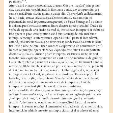
16
pe nimeni”
.
Atunci când o mare personalitate, precum Goethe, „supără” prin geniul
său, barbaria interpretării intră în funcţiune pentru a o compromite, aşa
cum se arată foarte clar în anumite pasaje din
Convorbirile
cu Eckermann.
În concluzie, contestarea radicală a hermeneuticii, aşa cum este ea
prezentată în eseul
Împotriva interpretării
, de Susan Sontag ar fi o soluţie
la delicata problemă a raportului dintre discurs şi receptarea lui? Dacă este
vorba de operă de artă, înclin să cred că, într-adevăr, interpreţii ar trebui să
lase opera în pace, chiar şi atunci când sunt animaţi de cele mai bune
intenţii. A recurge la interpretarea „specialistului” poate fi, într-adevăr,
comod, însă înseamnă a lăsa pe altcineva să gândească şi să simtă în locul
17
tău. Este o idee pe care Eugen Ionesco a exprimat-o de nenumărate ori
.
În ceea ce priveşte opera filozofică,
explicaţia
este infinit mai importantă
decât
interpretarea
. Oricine poate interpreta, cu sau fără limite, un text
filozofic, însă
explicaţia
presupune un efort de documentare şi de gândire.
Ca să interpretezi o pagină din
Critica raţiunii pure
, de Immanuel Kant, ai
nevoie de 20 de minute, însă ca să o poţi explica ai nevoie de cel puţin 20
de ani, timp în care trebuie să-ţi însuşeşti limba originalului, să parcurgi
întreaga operă a lui Kant, să pătrunzi în atmosfera culturală a epocii. În
filozofie, cine nu ştie, interpretează. Spre deosebire de o operă literară,
deschisă prin esenţa ei unui număr mare de interpretări, limitele
interpretării unui text ştiinţific sau filozofic sunt restrânse.
A fost abordată, din diferite perspective,
intenţia autorului
, dar prea puţin
intenţia interpretului
, care, dacă nu mă înşel, nu se regăseşte printre cele
„trei tipuri de intenţii”,
intentio auctoris
,
intentio operis
şi
intentio
18
lectoris
, de care s-au ocupat numeroşi cercetători. Lectorul nu este
interpret, în sensul restrâns al termenului, sau dacă este, doar pentru sine.
Interpretul, în schimb, nu este un simplu cititor, ci el se adresează unui