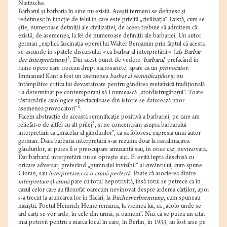
Nietzsche.
Barbarul şi barbaria în sine nu există. Aceşti termeni se definesc şi
redefinesc în funcţie de felul în care este privită „civilizaţia”. Există, cum se
ştie, numeroase definiţii ale civilizaţiei, de aceea trebuie să admitem că
există, de asemenea, la fel de numeroase definiţii ale barbariei. Un autor
german „explică fascinaţia operei lui Walter Benjamin prin faptul că acesta
se ascunde în spatele discursului «ca barbar al interpretării» (
als Barbar
3
der Interpretation
)
. Din acest punct de vedere,
barbarul
, prefăcând în
ruine opere care treceau drept sacrosancte, apare ca un
provocator
.
Immanuel Kant a fost un asemenea
barbar al semnificaţiilor
şi nu
întâmplător critica lui devastatoare pentru gândirea metafizică tradiţională
i-a determinat pe contemporani să-l numească „atotdistrugătorul”. Toate
răsturnările axiologice spectaculoase din istorie se datorează unor
4
asemenea provocatori”
.
Facem abstracţie de această semnificaţie pozitivă a barbariei, pe care am
5
reliefat-o de altfel cu alt prilej
, şi ne concentrăm asupra barbarului
interpretării ca „măcelar al gândurilor”, ca să folosesc expresia unui autor
german. Dacă barbaria interpretării s-ar rezuma doar la răstălmăcirea
gândurilor, ar putea fi o preocupare amuzantă sau, în orice caz, nevinovată.
Dar barbarul interpretării nu se opreşte aici. El evită lupta deschisă cu
oricare adversar, preferând „pumnalul invizibil” al cuvântului, cum spune
Cioran, sau
interpretarea ca o crimă perfectă
. Poate că asocierea dintre
interpretare
şi
crimă
pare cu totul nepotrivită, însă totul se petrece ca în
cazul celor care au filozofat oarecum nevinovat despre arderea cărţilor, apoi
s-a trecut la aruncarea lor în flăcări, la
Bücherverbrennung
, cum spuneau
naziştii. Poetul Heinrich Heine remarca, la vremea lui, că „acolo unde se
ard cărţi se vor arde, în cele din urmă, şi oameni”. Nici că se putea un citat
mai potrivit pentru a marca locul în care, în Berlin, în 1933, au fost arse pe