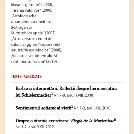
filosofic german” (2000),
„Tirania valorilor” (2006),
„Axiologissche
Unangemessenheiten.
Beiträge zur
Kulturphilosophie” (2007),
„Attraverso le ceneri dei
valori. Saggi sull’impossibile
neutralità assiologica” (2008),
„Valoarea sentimentului şi
sentimentul valorii” (2010).
TEXTE PUBLICATE
Barbaria interpretării. Reflecţii despre hermeneutica
1
lui Schleiermacher
Nr. 7-8, anul XVIII, 2008
1
Sentimentul
sofianic
al vieţii
Nr. 1-2, anul XX, 2010
1
Despre o stranie exorcizare:
Elegia de la Marienbad
Nr. 1-2, anul XXII, 2012