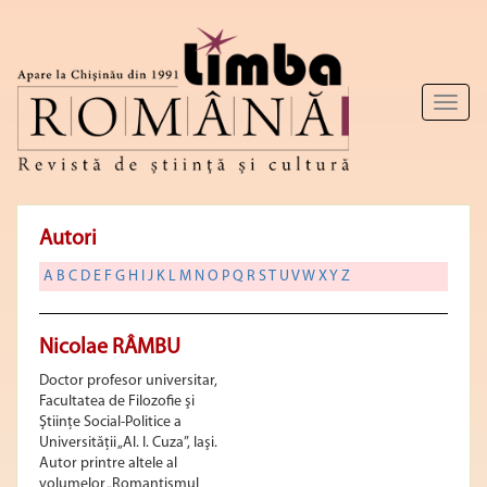
Toggl
naviga
Autori
A
B
C
D
E
F
G
H
I
J
K
L
M
N
O
P
Q
R
S
T
U
V
W
X
Y
Z
Nicolae RÂMBU
Doctor profesor universitar,
Facultatea de Filozofie şi
Ştiinţe Social-Politice a
Universităţii „Al. I. Cuza”, Iaşi.
Autor printre altele al
volumelor „Romantismul