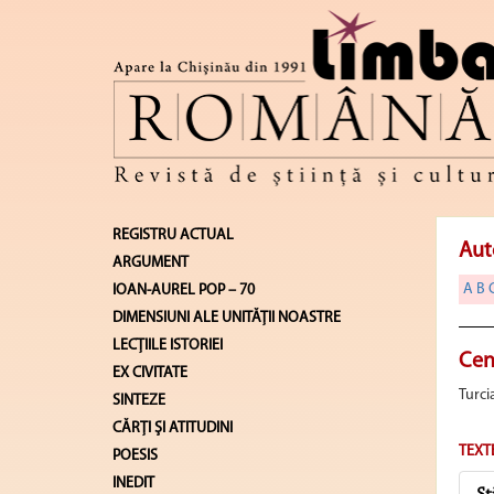
REGISTRU ACTUAL
Aut
ARGUMENT
A
B
IOAN-AUREL POP – 70
DIMENSIUNI ALE UNITĂŢII NOASTRE
LECŢIILE ISTORIEI
Cen
EX CIVITATE
Turci
SINTEZE
CĂRŢI ŞI ATITUDINI
TEXT
POESIS
INEDIT