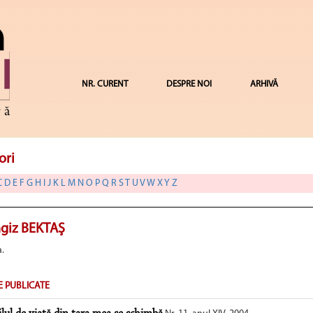
NR. CURENT
DESPRE NOI
ARHIVĂ
ori
C
D
E
F
G
H
I
J
K
L
M
N
O
P
Q
R
S
T
U
V
W
X
Y
Z
giz BEKTAŞ
a.
E PUBLICATE