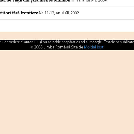
ilul de viaţă din ţara mea se schimbă
Nr. 11, anul XIV, 2004
riitori fără frontiere
Nr. 11-12, anul XII, 2002
ctul de vedere al autorului şi nu coincide neapărat cu cel al redacţiei. Textele nepublicate
© 2008 Limba Română Site de
MoldaHost