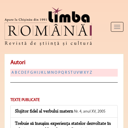
Toggl
naviga
Autori
A
B
C
D
E
F
G
H
I
J
K
L
M
N
O
P
Q
R
S
T
U
V
W
X
Y
Z
TEXTE PUBLICATE
Slujitor fidel al verbului matern
Nr. 4, anul XV, 2005
Trebuie să însuşim experienţa statelor dezvoltate în