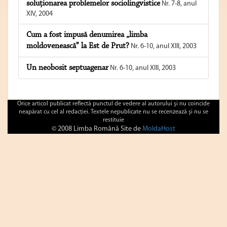
soluţionarea problemelor sociolingvistice
Nr. 7-8, anul
XIV, 2004
Cum a fost impusă denumirea „limba
moldovenească” la Est de Prut?
Nr. 6-10, anul XIII, 2003
Un neobosit septuagenar
Nr. 6-10, anul XIII, 2003
Orice articol publicat reflectă punctul de vedere al autorului şi nu coincide
neapărat cu cel al redacţiei. Textele nepublicate nu se recenzează şi nu se
restituie
© 2008 Limba Română Site de
MoldaHost