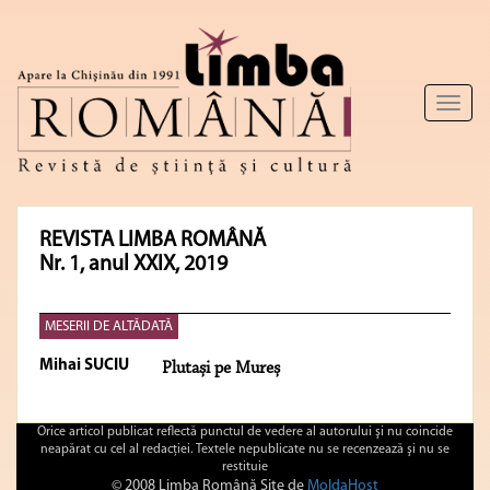
Toggl
naviga
REVISTA LIMBA ROMÂNĂ
Nr. 1, anul XXIX, 2019
MESERII DE ALTĂDATĂ
Mihai SUCIU
Plutași pe Mureș
Orice articol publicat reflectă punctul de vedere al autorului şi nu coincide
neapărat cu cel al redacţiei. Textele nepublicate nu se recenzează şi nu se
restituie
© 2008 Limba Română Site de
MoldaHost