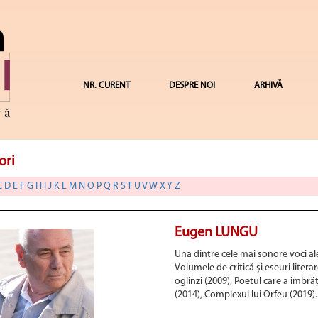
NR. CURENT
DESPRE NOI
ARHIVĂ
ori
C
D
E
F
G
H
I
J
K
L
M
N
O
P
Q
R
S
T
U
V
W
X
Y
Z
Eugen LUNGU
Una dintre cele mai sonore voci ale c
Volumele de critică și eseuri litera
oglinzi (2009), Poetul care a îmbrăț
(2014), Complexul lui Orfeu (2019).