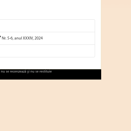
”
Nr. 5-6, anul XXXIV, 2024
 nu se recenzează şi nu se restituie