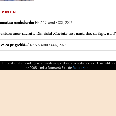
E PUBLICATE
omatica simbolurilor
Nr. 7-12, anul XXXII, 2022
entura unor cuvinte. Din ciclul „Cuvinte care sunt, dar, de fapt, nu-s!
 călca pe greblă...”
Nr. 5-6, anul XXXIV, 2024
ctul de vedere al autorului şi nu coincide neapărat cu cel al redacţiei. Textele nepublicate
© 2008 Limba Română Site de
MoldaHost