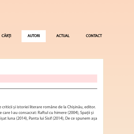
CĂRȚI
AUTORI
ACTUAL
CONTACT
riticii și istoriei literare române de la Chișinău, editor.
re care l-au consacrat: Raftul cu himere (2004), Spații și
ișat luna (2014), Panta lui Sisif (2014), De ce spunem așa