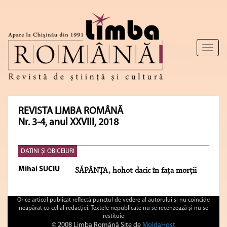
Toggl
naviga
REVISTA LIMBA ROMÂNĂ
Nr. 3-4, anul XXVIII, 2018
DATINI ȘI OBICEIURI
Mihai SUCIU
SĂPÂNȚA, hohot dacic în fața morții
Orice articol publicat reflectă punctul de vedere al autorului şi nu coincide
neapărat cu cel al redacţiei. Textele nepublicate nu se recenzează şi nu se
restituie
© 2008 Limba Română Site de
MoldaHost