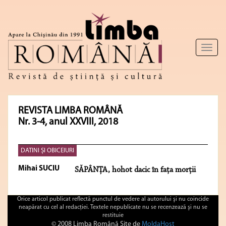
Toggl
naviga
REVISTA LIMBA ROMÂNĂ
Nr. 3-4, anul XXVIII, 2018
DATINI ȘI OBICEIURI
Mihai SUCIU
SĂPÂNȚA, hohot dacic în fața morții
Orice articol publicat reflectă punctul de vedere al autorului şi nu coincide
neapărat cu cel al redacţiei. Textele nepublicate nu se recenzează şi nu se
restituie
© 2008 Limba Română Site de
MoldaHost