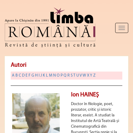
Toggl
naviga
Autori
A
B
C
D
E
F
G
H
I
J
K
L
M
N
O
P
Q
R
S
T
U
V
W
X
Y
Z
Ion HAINEȘ
Doctor în filologie, poet,
prozator, critic și istoric
literar, eseist. A studiat la
Institutul de Artă Teatrală și
Cinematografică din
București, Secția regie și la