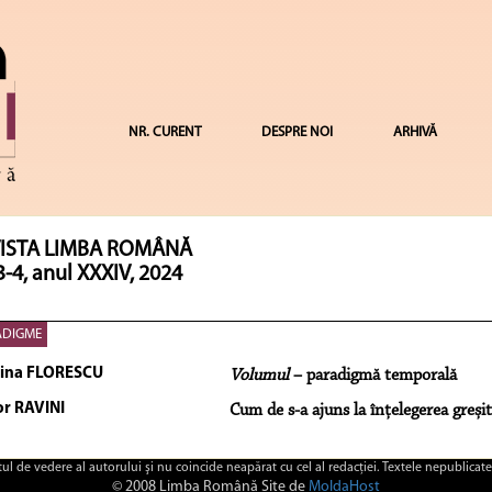
NR. CURENT
DESPRE NOI
ARHIVĂ
ISTA LIMBA ROMÂNĂ
3-4, anul XXXIV, 2024
ADIGME
tina FLORESCU
Volumul
– paradigmă temporală
or RAVINI
Cum de s-a ajuns la înțelegerea greșit
ctul de vedere al autorului şi nu coincide neapărat cu cel al redacţiei. Textele nepublicate
© 2008 Limba Română Site de
MoldaHost