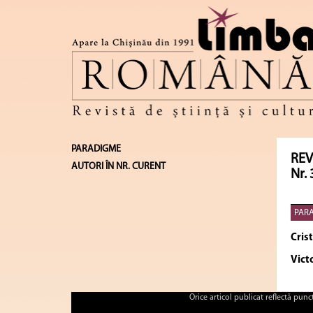
PARADIGME
REV
AUTORI ÎN NR. CURENT
Nr. 
PAR
Cris
Vict
Orice articol publicat reflectă pun