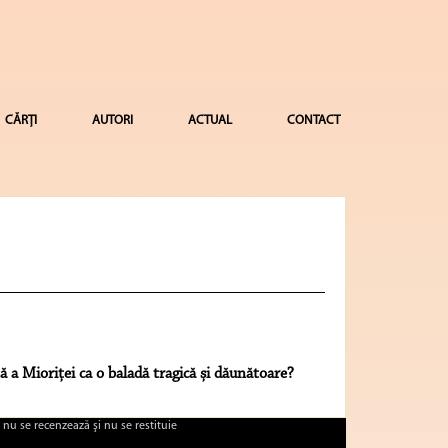
CĂRȚI
AUTORI
ACTUAL
CONTACT
ă a Mioriței ca o baladă tragică și dăunătoare?
 nu se recenzează şi nu se restituie