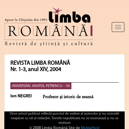
Toggl
naviga
REVISTA LIMBA ROMÂNĂ
Nr. 1-3, anul XIV, 2004
ANIVERSĂRI. ANATOL PETRENCU – 50
Ion NEGREI
Profesor şi istoric de seamă
Orice articol publicat reflectă punctul de vedere al autorului şi nu coincide
neapărat cu cel al redacţiei. Textele nepublicate nu se recenzează şi nu se
restituie
© 2008 Limba Română Site de
MoldaHost