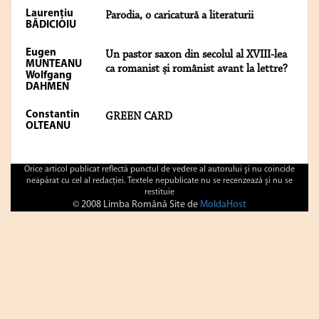
Laurențiu
Parodia, o caricatură a literaturii
BĂDICIOIU
Eugen
Un pastor saxon din secolul al XVIII-lea
MUNTEANU
ca romanist și românist avant la lettre?
Wolfgang
DAHMEN
Constantin
GREEN CARD
OLTEANU
Orice articol publicat reflectă punctul de vedere al autorului şi nu coincide
neapărat cu cel al redacţiei. Textele nepublicate nu se recenzează şi nu se
restituie
© 2008 Limba Română Site de
MoldaHost