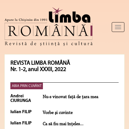
Toggl
naviga
REVISTA LIMBA ROMÂNĂ
Nr. 1-2, anul XXXII, 2022
ABIA PRIN CUVÂNT
Andrei
Nu-s vinovat faţă de ţara mea
CIURUNGA
Iulian FILIP
Vorbe şi cuvinte
Iulian FILIP
Ca să fiu mai înţeles…