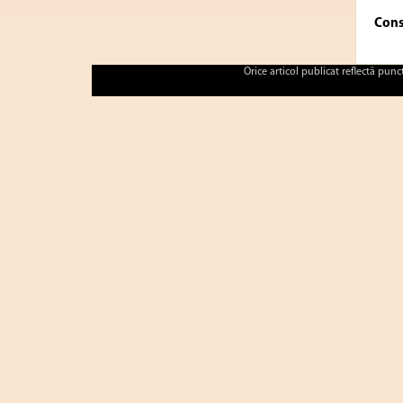
Cons
Orice articol publicat reflectă pun