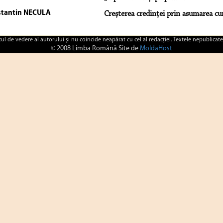
tantin NECULA
Creșterea credinței prin asumarea cun
ctul de vedere al autorului şi nu coincide neapărat cu cel al redacţiei. Textele nepublicate
© 2008 Limba Română Site de
MoldaHost