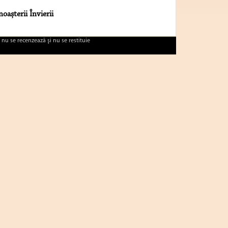
oașterii Învierii
 nu se recenzează şi nu se restituie