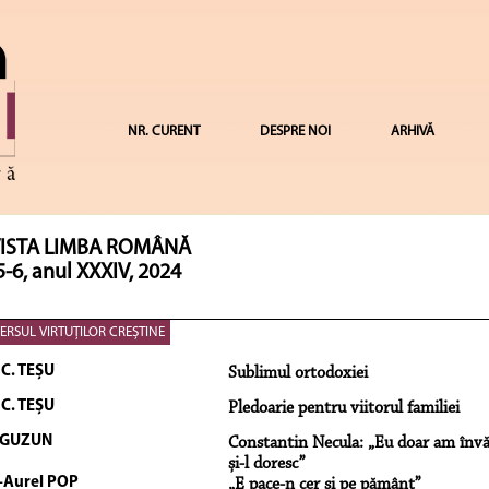
NR. CURENT
DESPRE NOI
ARHIVĂ
ISTA LIMBA ROMÂNĂ
5-6, anul XXXIV, 2024
ERSUL VIRTUȚILOR CREȘTINE
 C. TEȘU
Sublimul ortodoxiei
 C. TEȘU
Pledoarie pentru viitorul familiei
 GUZUN
Constantin Necula: „Eu doar am învățat
și-l doresc”
-Aurel POP
„E pace-n cer și pe pământ”