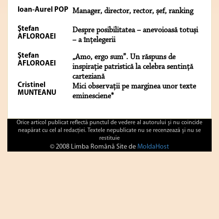
Ioan-Aurel POP
Manager, director, rector, șef, ranking
Ştefan
Despre posibilitatea – anevoioasă totuși
AFLOROAEI
– a înțelegerii
Ştefan
„Amo, ergo sum”. Un răspuns de
AFLOROAEI
inspirație patristică la celebra sentință
carteziană
Cristinel
Mici observații pe marginea unor texte
MUNTEANU
eminesciene*
Orice articol publicat reflectă punctul de vedere al autorului şi nu coincide
neapărat cu cel al redacţiei. Textele nepublicate nu se recenzează şi nu se
restituie
© 2008 Limba Română Site de
MoldaHost