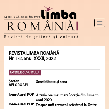
Toggl
naviga
REVISTA LIMBA ROMÂNĂ
Nr. 1-2, anul XXXII, 2022
FAȚETELE CUVÂNTULUI
Ştefan
Sensibilitate şi sens
AFLOROAEI
Ioan-Aurel POP
A treia cea mai mare locație din lume în
anul 2020
Ioan-Aurel POP
Despre unii termeni referitori la Unire