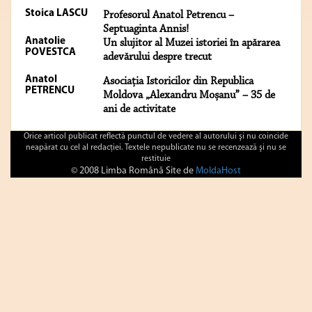
Stoica LASCU
Profesorul Anatol Petrencu –
Septuaginta Annis!
Anatolie
Un slujitor al Muzei istoriei în apărarea
POVESTCA
adevărului despre trecut
Anatol
Asociaţia Istoricilor din Republica
PETRENCU
Moldova „Alexandru Moșanu” – 35 de
ani de activitate
Orice articol publicat reflectă punctul de vedere al autorului şi nu coincide
neapărat cu cel al redacţiei. Textele nepublicate nu se recenzează şi nu se
restituie
© 2008 Limba Română Site de
MoldaHost