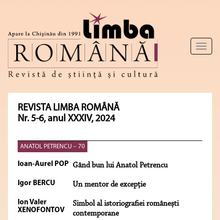
Toggl
naviga
REVISTA LIMBA ROMÂNĂ
Nr. 5-6, anul XXXIV, 2024
ANATOL PETRENCU – 70
Ioan-Aurel POP
Gând bun lui Anatol Petrencu
Igor BERCU
Un mentor de excepţie
Ion Valer
Simbol al istoriografiei românești
XENOFONTOV
contemporane