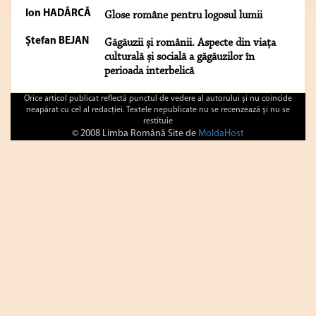
Ion HADÂRCĂ
Glose române pentru logosul lumii
Ștefan BEJAN
Găgăuzii și românii. Aspecte din viața
culturală și socială a găgăuzilor în
perioada interbelică
Orice articol publicat reflectă punctul de vedere al autorului şi nu coincide
neapărat cu cel al redacţiei. Textele nepublicate nu se recenzează şi nu se
restituie
© 2008 Limba Română Site de
MoldaHost