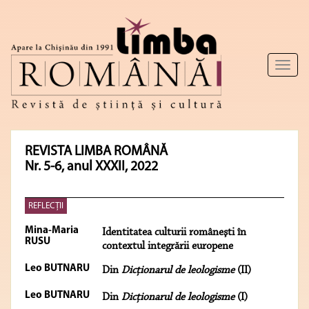
Toggl
naviga
REVISTA LIMBA ROMÂNĂ
Nr. 5-6, anul XXXII, 2022
REFLECŢII
Mina-Maria
Identitatea culturii româneşti în
RUSU
contextul integrării europene
Leo BUTNARU
Din
Dicţionarul de leologisme
(II)
Leo BUTNARU
Din
Dicţionarul de leologisme
(I)