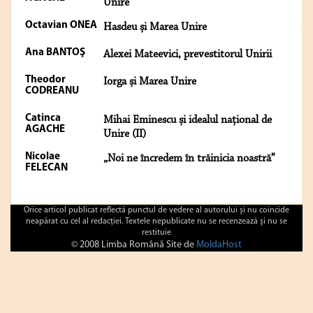
Unire
Octavian ONEA
Hasdeu și Marea Unire
Ana BANTOŞ
Alexei Mateevici, prevestitorul Unirii
Theodor
Iorga și Marea Unire
CODREANU
Catinca
Mihai Eminescu și idealul național de
AGACHE
Unire (II)
Nicolae
„Noi ne încredem în trăinicia noastră”
FELECAN
Orice articol publicat reflectă punctul de vedere al autorului şi nu coincide
neapărat cu cel al redacţiei. Textele nepublicate nu se recenzează şi nu se
restituie
© 2008 Limba Română Site de
MoldaHost