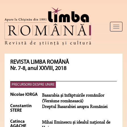
Toggl
naviga
REVISTA LIMBA ROMÂNĂ
Nr. 7-8, anul XXVIII, 2018
PRECURSORII DESPRE UNIRE
Nicolae IORGA
Basarabia şi înfăptuirile românilor
(Versiune românească)
Constantin
Dreptul Basarabiei asupra României
STERE
Catinca
Mihai Eminescu și idealul național de
AGACHE