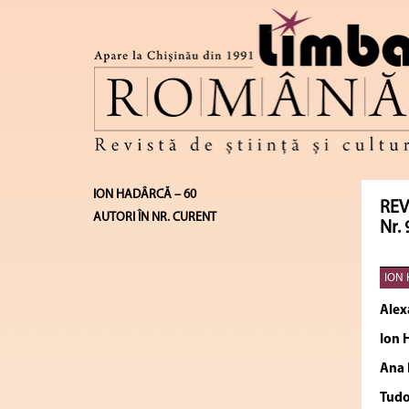
ION HADÂRCĂ – 60
REV
AUTORI ÎN NR. CURENT
Nr. 
ION 
Alex
Ion
Ana
Tudo