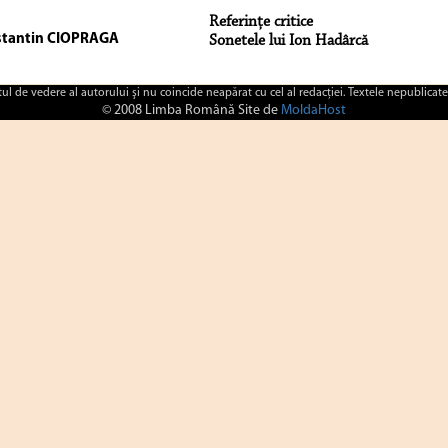
Referinţe critice
tantin CIOPRAGA
Sonetele lui Ion Hadârcă
ctul de vedere al autorului şi nu coincide neapărat cu cel al redacţiei. Textele nepublicate
© 2008 Limba Română Site de
MoldaHost