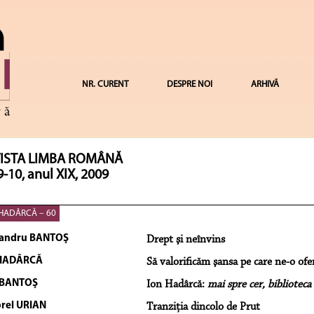
NR. CURENT
DESPRE NOI
ARHIVĂ
ISTA LIMBA ROMÂNĂ
9-10, anul XIX, 2009
HADÂRCĂ – 60
andru BANTOŞ
Drept şi neînvins
 HADÂRCĂ
Să valorificăm şansa pe care ne-o ofer
 BANTOŞ
Ion Hadârcă:
mai spre cer, biblioteca
rel URIAN
Tranziţia dincolo de Prut