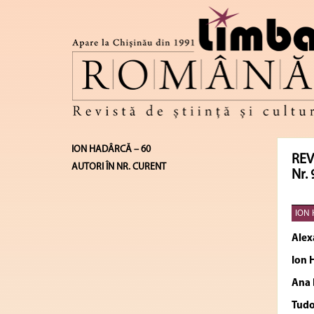
ION HADÂRCĂ – 60
REV
AUTORI ÎN NR. CURENT
Nr. 
ION 
Alex
Ion
Ana
Tudo