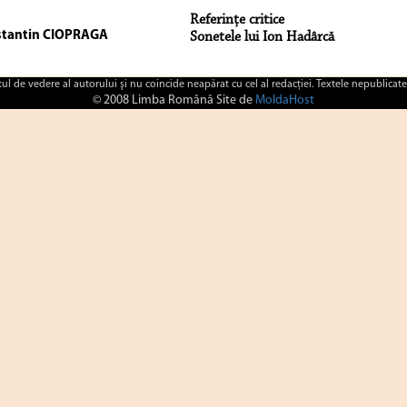
Referinţe critice
tantin CIOPRAGA
Sonetele lui Ion Hadârcă
ctul de vedere al autorului şi nu coincide neapărat cu cel al redacţiei. Textele nepublicate
© 2008 Limba Română Site de
MoldaHost