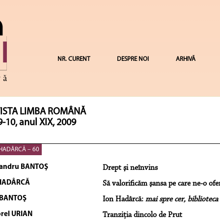
NR. CURENT
DESPRE NOI
ARHIVĂ
ISTA LIMBA ROMÂNĂ
9-10, anul XIX, 2009
HADÂRCĂ – 60
andru BANTOŞ
Drept şi neînvins
 HADÂRCĂ
Să valorificăm şansa pe care ne-o ofer
 BANTOŞ
Ion Hadârcă:
mai spre cer, biblioteca
rel URIAN
Tranziţia dincolo de Prut