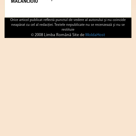
MĂLĂNCIOIU
Orice articol publicat reflectă punctul de vedere al autorului şi nu coincide
neapărat cu cel al redacţiei. Textele nepublicate nu se recenzează şi nu se
restituie
© 2008 Limba Română Site de
MoldaHost