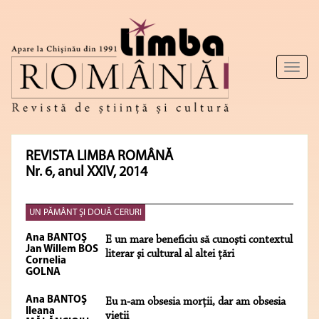
Toggl
naviga
REVISTA LIMBA ROMÂNĂ
Nr. 6, anul XXIV, 2014
UN PĂMÂNT ŞI DOUĂ CERURI
Ana BANTOŞ
E un mare beneficiu să cunoşti contextul
Jan Willem BOS
literar şi cultural al altei ţări
Cornelia
GOLNA
Ana BANTOŞ
Eu n-am obsesia morţii, dar am obsesia
Ileana
vieţii