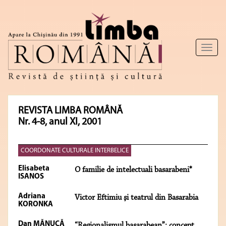
Toggl
naviga
REVISTA LIMBA ROMÂNĂ
Nr. 4-8, anul XI, 2001
COORDONATE CULTURALE INTERBELICE
Elisabeta
O familie de intelectuali basarabeni*
ISANOS
Adriana
Victor Eftimiu şi teatrul din Basarabia
KORONKA
Dan MĂNUCĂ
“Regionalismul basarabean”: concept