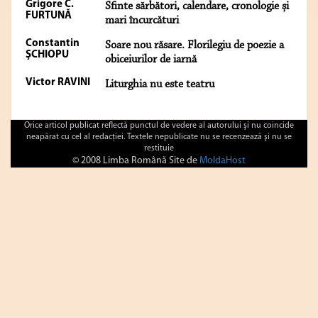
Grigore C.
Sfinte sărbători, calendare, cronologie și
FURTUNĂ
mari încurcături
Constantin
Soare nou răsare. Florilegiu de poezie a
ŞCHIOPU
obiceiurilor de iarnă
Victor RAVINI
Liturghia nu este teatru
Orice articol publicat reflectă punctul de vedere al autorului şi nu coincide
neapărat cu cel al redacţiei. Textele nepublicate nu se recenzează şi nu se
restituie
© 2008 Limba Română Site de
MoldaHost