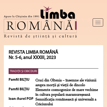
Toggl
naviga
REVISTA LIMBA ROMÂNĂ
Nr. 5-6, anul XXXIII, 2023
TRADIȚII ȘI OBICEIURI
Pamfil BILŢIU
Cruci din Oltenia – însemne ale viziunii
asupra morţii şi vieţii de dincolo
Pamfil BILŢIU
Elemente cosmogonice de mare vechime
în cultura populară maramureşeană
Ioan-Aurel POP
Semnificația românească și universală a
Crăciunului