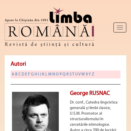
Toggl
naviga
Autori
A
B
C
D
E
F
G
H
I
J
K
L
M
N
O
P
Q
R
S
T
U
V
W
X
Y
Z
George RUSNAC
Dr. conf., Catedra lingvistica
generală şi limbi clasice,
U.S.M. Promotor al
structuralismului în
cercetările etimologice.
Autor a circa 200 de lucrări: