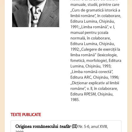
manuale, studii, printre care
„Curs de gramatică istorică a
limbii române", în colaborare,
Editura Lumina, Chişinău,
1991; „Limba română", v. I,
manual pentru şcoala
normală, în colaborare,
Editura Lumina, Chişinău,
1992; „Culegere de exerciţii la
limba română" (lexicologie,
fonetică, morfologie), Editura
Lumina, Chişinău, 1993;
„Limba română corectă",
Editura ARC, Chişinău, 1996;
„Dicţionar explicativ al limbii
române", v. II, în colaborare,
Editura RPESM, Chişinău,
1985.
TEXTE PUBLICATE
Originea românescului
teafăr
(II)
Nr. 5-6, anul XVIII,