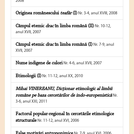
2008
Originea românescului
teafăr
(I)
Nr. 3-4, anul XVIII, 2008
Câmpul etemic
drac
în limba română (II)
Nr. 10-12,
anul XVII, 2007
Câmpul etemic
drac
în limba română (I)
Nr. 7-9, anul
XVII, 2007
Nume indigene de culori
Nr. 4-6, anul XVII, 2007
Etimologii (I)
Nr. 11-12, anul XX, 2010
Mihai VINEREANU, Dicţionar etimologic al limbii
române pe baza cercetărilor de indo-europenistică
Nr.
3-6, anul XXI, 2011
Factorul popular-regional în cercetările etimologice
structurale
Nr. 11-12, anul XVI, 2006
False motivări antroponimice
Nr. 7-9, anul XVI, 2006