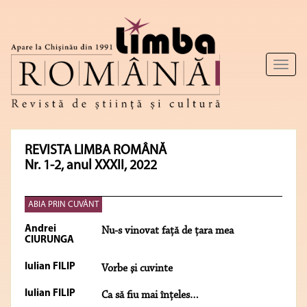
Toggl
naviga
REVISTA LIMBA ROMÂNĂ
Nr. 1-2, anul XXXII, 2022
ABIA PRIN CUVÂNT
Andrei
Nu-s vinovat faţă de ţara mea
CIURUNGA
Iulian FILIP
Vorbe şi cuvinte
Iulian FILIP
Ca să fiu mai înţeles…