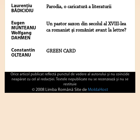
Laurențiu
Parodia, o caricatură a literaturii
BĂDICIOIU
Eugen
Un pastor saxon din secolul al XVIII-lea
MUNTEANU
ca romanist și românist avant la lettre?
Wolfgang
DAHMEN
Constantin
GREEN CARD
OLTEANU
Orice articol publicat reflectă punctul de vedere al autorului şi nu coincide
neapărat cu cel al redacţiei. Textele nepublicate nu se recenzează şi nu se
restituie
© 2008 Limba Română Site de
MoldaHost