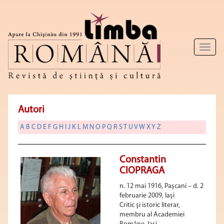
Toggl
naviga
Autori
A
B
C
D
E
F
G
H
I
J
K
L
M
N
O
P
Q
R
S
T
U
V
W
X
Y
Z
Constantin
CIOPRAGA
n. 12 mai 1916, Paşcani – d. 2
februarie 2009, Iaşi
Critic şi istoric literar,
membru al Academiei