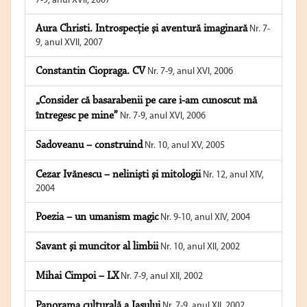
7-9, anul XVII, 2007
Aura Christi. Introspecţie şi aventură imaginară
Nr. 7-
9, anul XVII, 2007
Constantin Ciopraga. CV
Nr. 7-9, anul XVI, 2006
„Consider că basarabenii pe care i-am cunoscut mă
întregesc pe mine”
Nr. 7-9, anul XVI, 2006
Sadoveanu – construind
Nr. 10, anul XV, 2005
Cezar Ivănescu – nelinişti şi mitologii
Nr. 12, anul XIV,
2004
Poezia – un umanism magic
Nr. 9-10, anul XIV, 2004
Savant şi muncitor al limbii
Nr. 10, anul XII, 2002
Mihai Cimpoi – LX
Nr. 7-9, anul XII, 2002
Panorama culturală a Iaşului
Nr. 7-9, anul XII, 2002