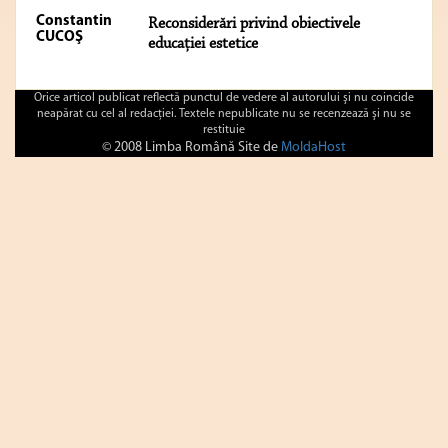
Constantin
Reconsiderări privind obiectivele
CUCOŞ
educației estetice
Orice articol publicat reflectă punctul de vedere al autorului şi nu coincide
neapărat cu cel al redacţiei. Textele nepublicate nu se recenzează şi nu se
restituie
© 2008 Limba Română Site de
MoldaHost