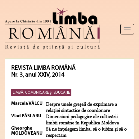
Toggl
naviga
REVISTA LIMBA ROMÂNĂ
Nr. 3, anul XXIV, 2014
LIMBĂ, COMUNICARE ŞI EDUCAŢIE
Marcela VÂLCU
Despre unele greșeli de exprimare a
relației sintactice de coordonare
Vlad PÂSLARU
Dimensiuni pedagogice ale cultivării
limbii române în Republica Moldova
Gheorghe
Să ne înţelegem limba, să o iubim şi să o
MOLDOVEANU
respectăm