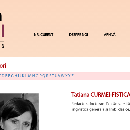
NR. CURENT
DESPRE NOI
ARHIVĂ
ori
C
D
E
F
G
H
I
J
K
L
M
N
O
P
Q
R
S
T
U
V
W
X
Y
Z
Tatiana CURMEI-FISTIC
Redactor, doctorandă a Universităţ
lingvistică generală şi limbi clasice