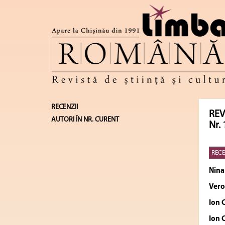
RECENZII
REV
AUTORI ÎN NR. CURENT
Nr. 
RECE
Nin
Vero
Ion 
Ion 