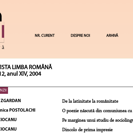
NR. CURENT
DESPRE NOI
ARHIVĂ
ISTA LIMBA ROMÂNĂ
12, anul XIV, 2004
NZII
a ZGARDAN
De la latinitate la românitate
nica POSTOLACHI
O poezie născută din comuniunea cu 
CIOCANU
Pe marginea unui studiu de sociolingv
CIOCANU
Dincolo de prima impresie