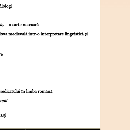
ilologi
ic)
– o carte necesară
va medievală într-o interpretare lingvistică şi
re
predicatului în limba română
opii
18)