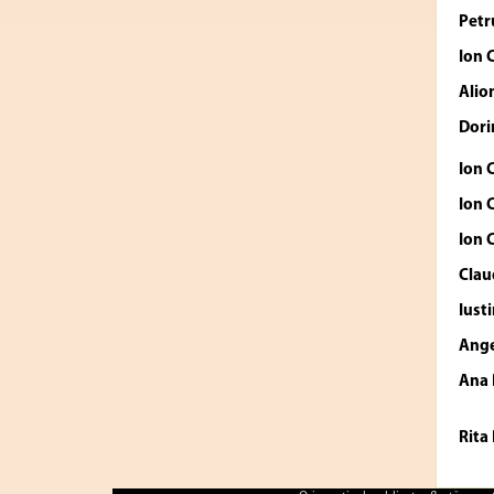
Petr
Ion 
Ali
Dori
Ion 
Ion 
Ion 
Clau
Iust
Ang
Ana
Rita