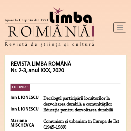
Toggl
naviga
REVISTA LIMBA ROMÂNĂ
Nr. 2-3, anul XXX, 2020
EX CIVITAS
Ion I. IONESCU
Decalogul participării locuitorilor la
dezvoltarea durabilă a comunităților
Ion I. IONESCU
Educație pentru dezvoltarea durabilă
Mariana
Comunism și urbanism în Europa de Est
MISCHEVCA
(1945-1989)