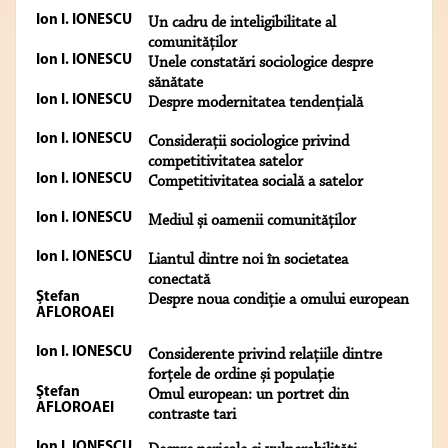
Ion I. IONESCU
Un cadru de inteligibilitate al
comunităţilor
Ion I. IONESCU
Unele constatări sociologice despre
sănătate
Ion I. IONESCU
Despre modernitatea tendențială
Ion I. IONESCU
Considerații sociologice privind
competitivitatea satelor
Ion I. IONESCU
Competitivitatea socială a satelor
Ion I. IONESCU
Mediul și oamenii comunităților
Ion I. IONESCU
Liantul dintre noi în societatea
conectată
Ştefan
Despre noua condiție a omului european
AFLOROAEI
Ion I. IONESCU
Considerente privind relațiile dintre
forțele de ordine și populație
Ştefan
Omul european: un portret din
AFLOROAEI
contraste tari
Ion I. IONESCU