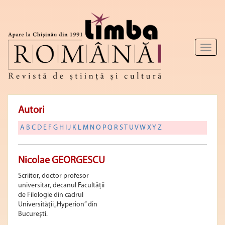
Toggl
naviga
Autori
A
B
C
D
E
F
G
H
I
J
K
L
M
N
O
P
Q
R
S
T
U
V
W
X
Y
Z
Nicolae GEORGESCU
Scriitor, doctor profesor
universitar, decanul Facultăţii
de Filologie din cadrul
Universităţii „Hyperion” din
Bucureşti.