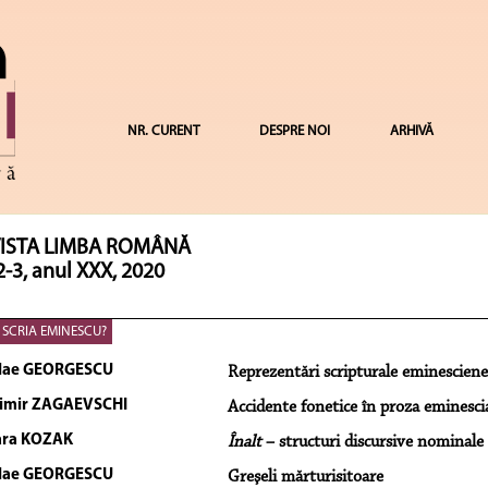
NR. CURENT
DESPRE NOI
ARHIVĂ
ISTA LIMBA ROMÂNĂ
2-3, anul XXX, 2020
SCRIA EMINESCU?
lae GEORGESCU
Reprezentări scripturale eminesciene
imir ZAGAEVSCHI
Accidente fonetice în proza eminesci
ara KOZAK
Înalt
– structuri discursive nominale
lae GEORGESCU
Greşeli mărturisitoare