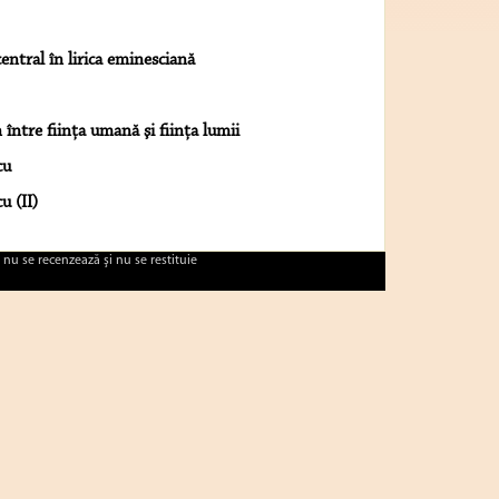
ntral în lirica eminesciană
între fiinţa umană şi fiinţa lumii
cu
u (II)
 nu se recenzează şi nu se restituie