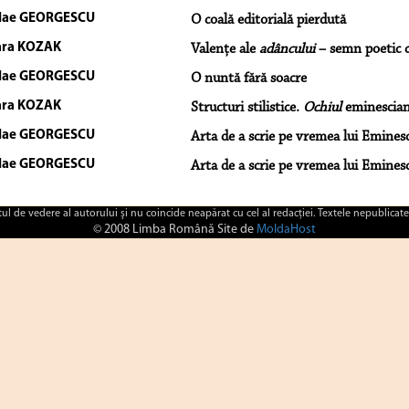
lae GEORGESCU
O coală editorială pierdută
ara KOZAK
Valenţe ale
adâncului
– semn poetic ce
lae GEORGESCU
O nuntă fără soacre
ara KOZAK
Structuri stilistice.
Ochiul
eminescian 
lae GEORGESCU
Arta de a scrie pe vremea lui Emines
lae GEORGESCU
Arta de a scrie pe vremea lui Eminesc
ctul de vedere al autorului şi nu coincide neapărat cu cel al redacţiei. Textele nepublicate
© 2008 Limba Română Site de
MoldaHost