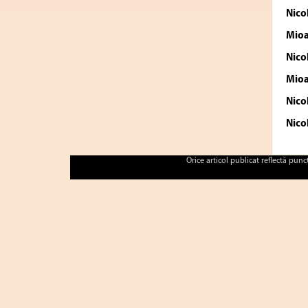
Nico
Mio
Nico
Mio
Nico
Nico
Orice articol publicat reflectă pun