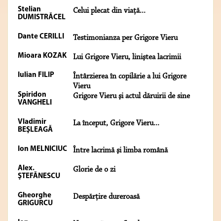
Stelian
Celui plecat din viaţă...
DUMISTRĂCEL
Dante CERILLI
Testimonianza per Grigore Vieru
Mioara KOZAK
Lui Grigore Vieru, liniştea lacrimii
Iulian FILIP
Întârzierea în copilărie a lui Grigore
Vieru
Spiridon
Grigore Vieru şi actul dăruirii de sine
VANGHELI
Vladimir
La început, Grigore Vieru...
BEŞLEAGĂ
Ion MELNICIUC
Între lacrimă şi limba română
Alex.
Glorie de o zi
ŞTEFĂNESCU
Gheorghe
Despărţire dureroasă
GRIGURCU