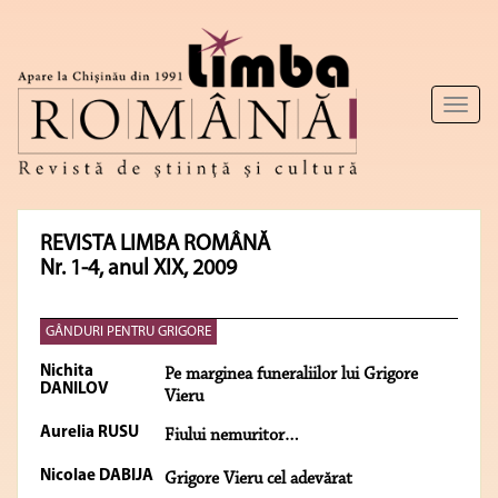
Toggl
naviga
REVISTA LIMBA ROMÂNĂ
Nr. 1-4, anul XIX, 2009
GÂNDURI PENTRU GRIGORE
Nichita
Pe marginea funeraliilor lui Grigore
DANILOV
Vieru
Aurelia RUSU
Fiului nemuritor…
Nicolae DABIJA
Grigore Vieru cel adevărat