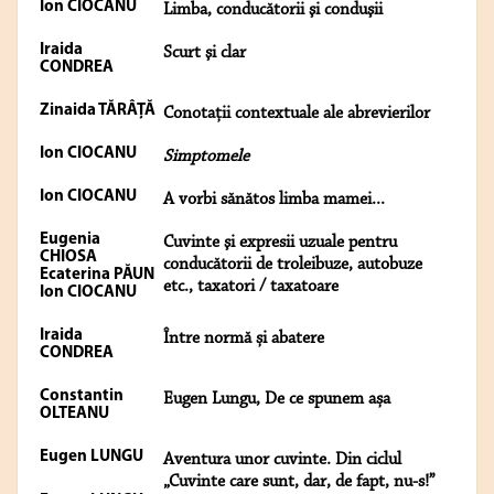
Ion CIOCANU
Limba, conducătorii şi conduşii
Iraida
Scurt şi clar
CONDREA
Zinaida TĂRÂŢĂ
Conotaţii contextuale ale abrevierilor
Ion CIOCANU
Simptomele
Ion CIOCANU
A vorbi sănătos limba mamei...
Eugenia
Cuvinte şi expresii uzuale pentru
CHIOSA
conducătorii de troleibuze, autobuze
Ecaterina PĂUN
etc., taxatori / taxatoare
Ion CIOCANU
Iraida
Între normă și abatere
CONDREA
Constantin
Eugen Lungu, De ce spunem așa
OLTEANU
Eugen LUNGU
Aventura unor cuvinte. Din ciclul
„Cuvinte care sunt, dar, de fapt, nu-s!”