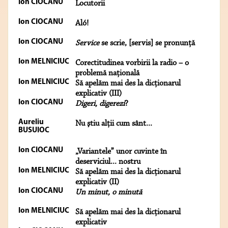
Ion CIOCANU
Locutorii
Ion CIOCANU
Aló!
Ion CIOCANU
Service
se scrie, [servis] se pronunţă
Ion MELNICIUC
Corectitudinea vorbirii la radio – o
problemă naţională
Ion MELNICIUC
Să apelăm mai des la dicţionarul
explicativ (III)
Ion CIOCANU
Digeri, digerezi
?
Aureliu
Nu ştiu alţii cum sânt...
BUSUIOC
Ion CIOCANU
„Variantele” unor cuvinte în
deserviciul... nostru
Ion MELNICIUC
Să apelăm mai des la dicţionarul
explicativ (II)
Ion CIOCANU
Un minut, o minută
Ion MELNICIUC
Să apelăm mai des la dicţionarul
explicativ