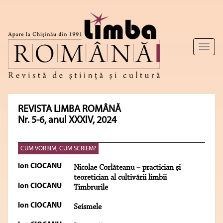
Toggl
naviga
REVISTA LIMBA ROMÂNĂ
Nr. 5-6, anul XXXIV, 2024
CUM VORBIM, CUM SCRIEM?
Ion CIOCANU
Nicolae Corlăteanu – practician şi
teoretician al cultivării limbii
Ion CIOCANU
Timbrurile
Ion CIOCANU
Seísmele