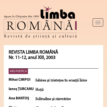
Toggl
naviga
REVISTA LIMBA ROMÂNĂ
Nr. 11-12, anul XIII, 2003
ARS POETICA
Mihai CIMPOI
Iubirea şi tristeţea în ecuaţii lirice
Ianoş ŢURCANU
Hoţii
Ana BANTOŞ
Solitudine şi răzvrătire