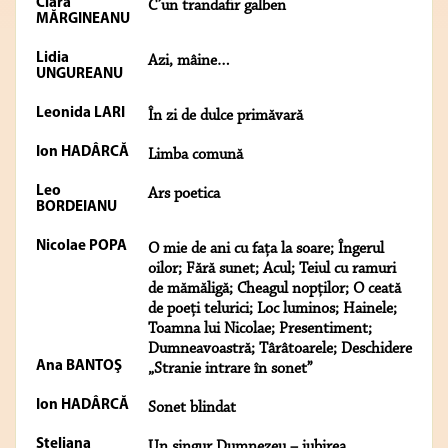
Clara
C’un trandafir galben
MĂRGINEANU
Lidia
Azi, mâine…
UNGUREANU
Leonida LARI
În zi de dulce primăvară
Ion HADÂRCĂ
Limba comună
Leo
Ars poetica
BORDEIANU
Nicolae POPA
O mie de ani cu faţa la soare; Îngerul
oilor; Fără sunet; Acul; Teiul cu ramuri
de mămăligă; Cheagul nopţilor; O ceată
de poeţi telurici; Loc luminos; Hainele;
Toamna lui Nicolae; Presentiment;
Dumneavoastră; Târâtoarele; Deschidere
Ana BANTOŞ
„Stranie intrare în sonet”
Ion HADÂRCĂ
Sonet blindat
Steliana
Un singur Dumnezeu – iubirea...