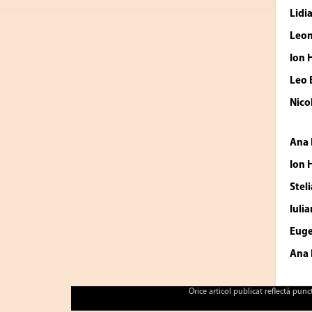
Lid
Leon
Ion
Leo
Nico
Ana
Ion
Stel
Iulia
Eug
Ana
Orice articol publicat reflectă pun