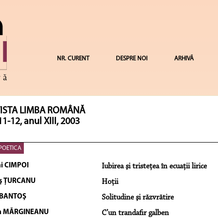
NR. CURENT
DESPRE NOI
ARHIVĂ
ISTA LIMBA ROMÂNĂ
11-12, anul XIII, 2003
POETICA
i CIMPOI
Iubirea şi tristeţea în ecuaţii lirice
ş ŢURCANU
Hoţii
 BANTOŞ
Solitudine şi răzvrătire
ra MĂRGINEANU
C’un trandafir galben