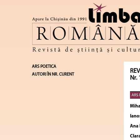
ARS POETICA
REV
AUTORI ÎN NR. CURENT
Nr. 
ARS 
Miha
Iano
Ana
Cla