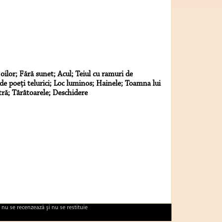
 oilor; Fără sunet; Acul; Teiul cu ramuri de
e poeţi telurici; Loc luminos; Hainele; Toamna lui
ă; Târâtoarele; Deschidere
 nu se recenzează şi nu se restituie