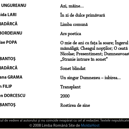
ia UNGUREANU
Azi, mâine…
ida LARI
În zi de dulce primăvară
 HADÂRCĂ
Limba comună
 BORDEIANU
Ars poetica
lae POPA
O mie de ani cu faţa la soare; Îngerul
mămăligă; Cheagul nopţilor; O ceată d
Nicolae; Presentiment; Dumneavoastr
 BANTOŞ
„Stranie intrare în sonet”
 HADÂRCĂ
Sonet blindat
iana GRAMA
Un singur Dumnezeu – iubirea...
n FILIP
Transplant
en DORCESCU
2000
 BANTOŞ
Rostirea de sine
ctul de vedere al autorului şi nu coincide neapărat cu cel al redacţiei. Textele nepublicate
© 2008 Limba Română Site de
MoldaHost