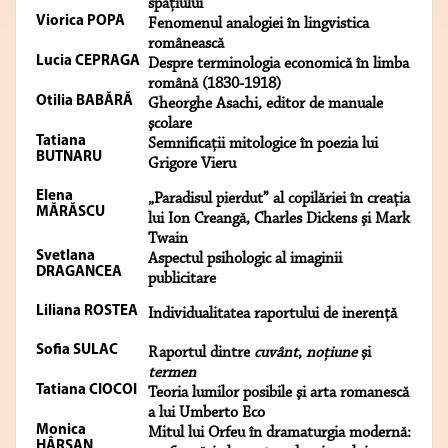
spaţiului
Viorica POPA
Fenomenul analogiei în lingvistica
românească
Lucia CEPRAGA
Despre terminologia economică în limba
română (1830-1918)
Otilia BABĂRĂ
Gheorghe Asachi, editor de manuale
şcolare
Tatiana
Semnificaţii mitologice în poezia lui
BUTNARU
Grigore Vieru
Elena
„Paradisul pierdut” al copilăriei în creaţia
MĂRĂSCU
lui Ion Creangă, Charles Dickens şi Mark
Twain
Svetlana
Aspectul psihologic al imaginii
DRAGANCEA
publicitare
Liliana ROSTEA
Individualitatea raportului de inerenţă
Sofia SULAC
Raportul dintre
cuvânt
,
noţiune
şi
termen
Tatiana CIOCOI
Teoria lumilor posibile şi arta romanescă
a lui Umberto Eco
Monica
Mitul lui Orfeu în dramaturgia modernă:
HÂRŞAN