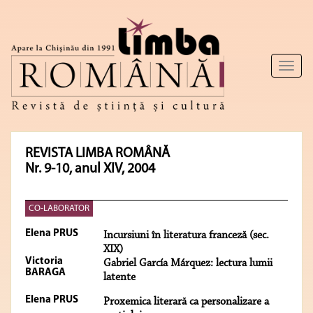
Toggl
naviga
REVISTA LIMBA ROMÂNĂ
Nr. 9-10, anul XIV, 2004
CO-LABORATOR
Elena PRUS
Incursiuni în literatura franceză (sec.
XIX)
Victoria
Gabriel García Márquez: lectura lumii
BARAGA
latente
Elena PRUS
Proxemica literară ca personalizare a