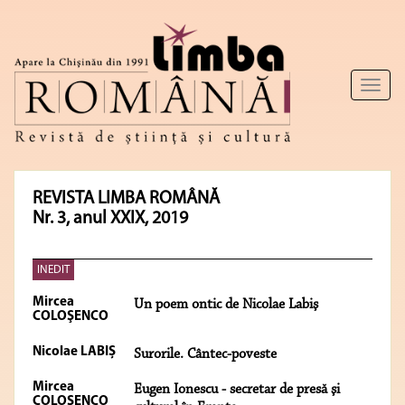
Toggl
naviga
REVISTA LIMBA ROMÂNĂ
Nr. 3, anul XXIX, 2019
INEDIT
Mircea
Un poem ontic de Nicolae Labiş
COLOŞENCO
Nicolae LABIȘ
Surorile. Cântec-poveste
Mircea
Eugen Ionescu - secretar de presă şi
COLOŞENCO