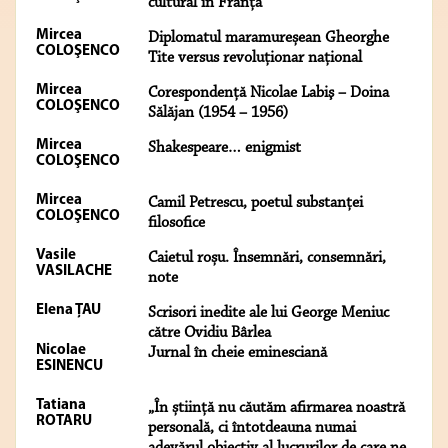
cultural în Franţa
Mircea
Diplomatul maramureșean Gheorghe
COLOŞENCO
Tite versus revoluţionar naţional
Mircea
Corespondenţă Nicolae Labiş – Doina
COLOŞENCO
Sălăjan (1954 – 1956)
Mircea
Shakespeare… enigmist
COLOŞENCO
Mircea
Camil Petrescu, poetul substanței
COLOŞENCO
filosofice
Vasile
Caietul roșu. Însemnări, consemnări,
VASILACHE
note
Elena ŢAU
Scrisori inedite ale lui George Meniuc
către Ovidiu Bârlea
Nicolae
Jurnal în cheie eminesciană
ESINENCU
Tatiana
„În știință nu căutăm afirmarea noastră
ROTARU
personală, ci întotdeauna numai